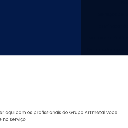
Se
Serviços de 
Terminador óp
Terminador óptico
Terminador óptic
er
aqui com os profissionais do Grupo Artmetal você
 no serviço.