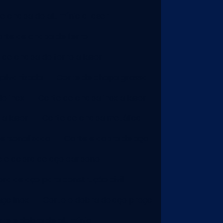
e chapa de alumínio a laser
rte de chapa de ferro
 de chapa de ferro a laser
galvanizada
Corte de chapa grossa
e inox
Corte de chapa inox a laser
a laser
Corte de chapa metálica
ersonalizado
Corte e dobra de aço
e e dobra de aço carbono
ra de aço para construção civil
aço inox
Corte e dobra de aço preço
rte e dobra de alumínio