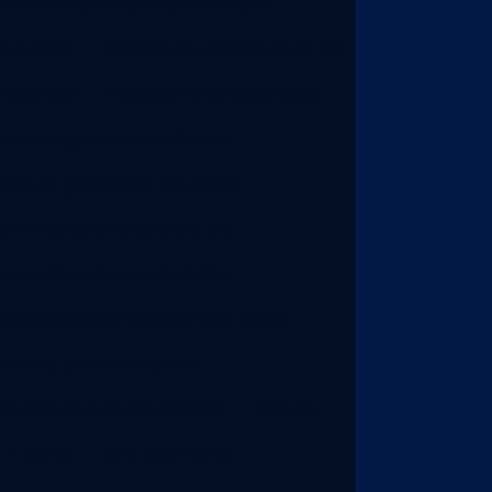
abricantes de painéis elétricos
onadeira
Fábrica de gabinetes de pc
 elétrico
Fabricante de gabinetes
ante de gabinetes elétricos
ante de gabinetes metálicos
ante de gabinetes para pc
ante de rack para servidor
de painéis elétricos em são paulo
binete para eletrônica
equipamentos eletrônicos
Mini dio
o 4 fibras
Mini dio 6 fibras