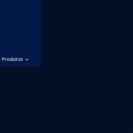
de aço para
construção
Corte a las
civil: guia
Corte a laser valor
completo para
sua obra
Distrib
Empresas
Distrib
fabricantes de
painéis
Produtos
Dist
elétricos: como
lecomunicações
Distribui
escolher a
parceira ideal
niDio
Bastidor
Distribuidor inte
Por que
Painel Elétrico
Dobra aço 
escolher a
Artmetal-SP
Distribuidor
Dobra ca
na
Terminador
Dobra chapa 
terceirização
industrial