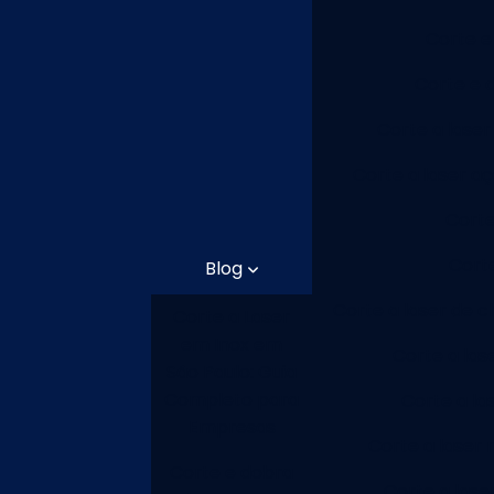
Corte e
Corte e 
Corte a laser
Corte a laser aç
Corte
Cort
Blog
Corte a laser de 
Corte a Laser
em Inox em
Corte a las
São Paulo: Guia
Completo para
Corte a la
Empresas
Corte a laser 
Corte e dobra
Corte a lase