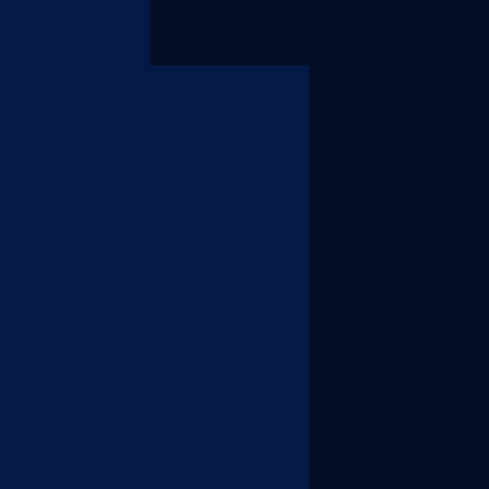
Empresas f
benefícios e
como escolher
Empresas de punci
Fabrica de painel
Fabric
Fabric
Fabric
Fabric
Fabricantes 
Ga
Gabinetes para 
Mini di