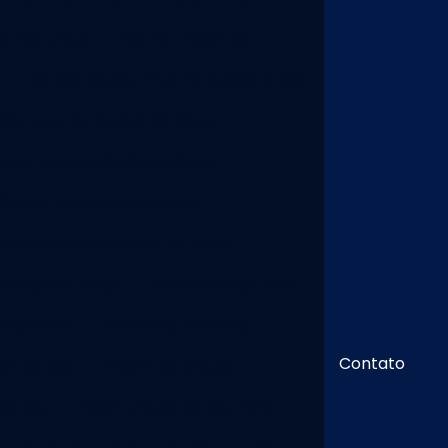
er são paulo
Corte a laser sp
Dio distribuidor interno óptico preço
uidor interno óptico 48 fibras
uidor interno óptico 6 fibras
ribuidor interno óptico dio
dor interno óptico dio 24 fibras
rno óptico preço
Dobra de aço inox
inoxidável
Dobra de alumínio
Contato
bo de aço
Dobra de chapa
de aço
Dobra chapa de alumínio