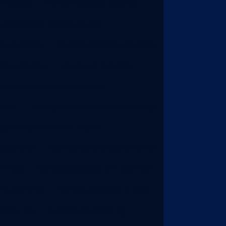
r óptico
Painel metálico elétrico
o de corte e dobra de aço
ço de solda
Quadro elétrico metálico
ico elétrico
Rack sub bastidor
ço de corte e dobra de aço
laser
Serviço de corte a laser em aço
iço de corte a laser metal
adeira sp
Serviço de puncionamento
em aço
Serviço de solda em aço inox
em alumínio
Serviço de solda a laser
solda mig
Serviço de solda tig