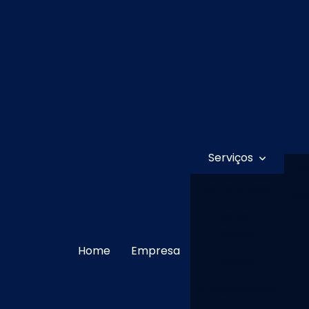
Serviços
Te
Corte a Laser
Mi
Corte a
Dobra
Home
Empresa
Solda
Puncionadeira