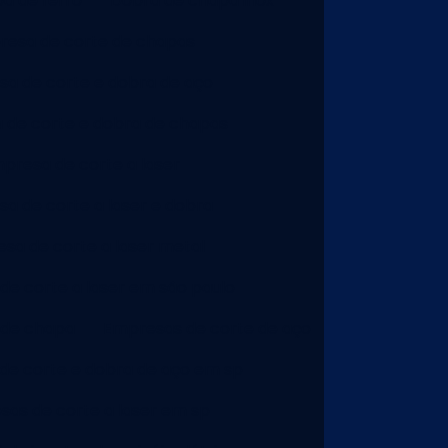
a de ferro
Dobra de chapa inox
esa de corte de chapas
a de corte e dobra de aço
 de corte e dobra de chapas
presa de corte a laser
a de corte a laser e dobra
sa de corte a laser metal
e corte a laser em são paulo
 de chapa
Empresas de corte de aço
de corte e dobra de aço em sp
as de corte a laser em sp