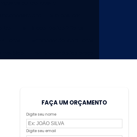
rviços de puncionadeira
puncionadeira cnc
Sub bastidor
tico
Terminador óptico 2 fibras
 4 fibras
Terminador óptico 6 fibras
o metálico
Terminador óptico preço
FAÇA UM ORÇAMENTO
Digite seu nome
Digite seu email