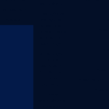
Caixa Alarme
Dobra de chap
estratégica
Caixa Metalica
Empr
Prestação de
Serviço de
Diversos
Empres
Solda: Guia
Empresa
Completo para
Escolher com
Em
Segurança
Empres
Terceirização:
Por que
Empre
escolher a
Empresa d
Artmetal-SP
como
Empresa de dobra
parceira?
Empresas 
Totens
Empres
personalizados:
o que são,