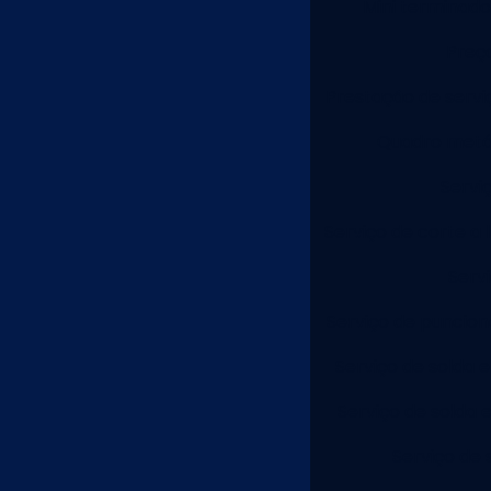
Mini terminado
Preç
Prestação de servi
Quadro metál
Servi
Serviço de corte a 
Serv
Serviço de puncion
Serviço de solda 
Serviço de solda 
Serviço de 