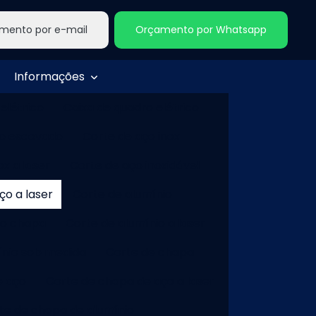
mento por e-mail
Orçamento por Whatsapp
Informações
 elétrico
Caixa de quadro elétrico
ço escovado
Corte de aço inox
ox a laser
Corte de aço inoxidável
ço a laser
Corte de alumínio
io chapa
Corte de alumínio a laser
ínio sob medida
Corte de chapa
e aço
Corte de chapa de aço a laser
te de chapa de alumínio