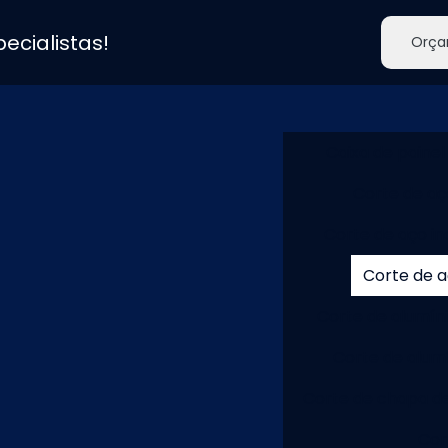
ecialistas!
Orça
Caixa de painel
Corte de a
Corte de aço in
Corte de a
Corte de alumín
Corte de alum
Corte de chapa d
Cor