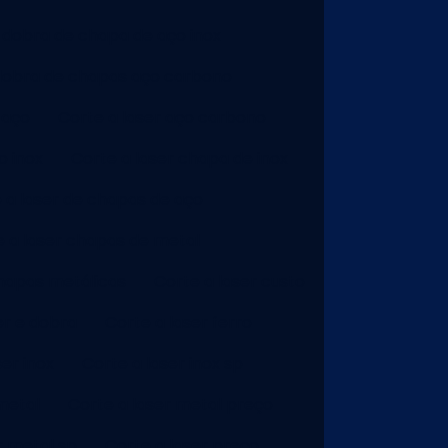
 dobra de chapa de aço inox
dobra de chapas aço carbono
 aço
Corte a laser aço carbono
o inox
Corte a laser chapa de inox
 a laser de chapas de aço
e a laser chapas de metal
chapas metálicas
Corte a laser custo
er e dobra
Corte a laser ferro
ser inox
Corte a laser inox sp
metal
Corte a laser metal preço
r metal sp
Corte a laser preço