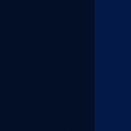
ço de solda
Quadro elétrico metálico
ico elétrico
Rack sub bastidor
ço de corte e dobra de aço
laser
Serviço de corte a laser em aço
iço de corte a laser metal
adeira sp
Serviço de puncionamento
em aço
Serviço de solda em aço inox
em alumínio
Serviço de solda a laser
solda mig
Serviço de solda tig
rviços de puncionadeira