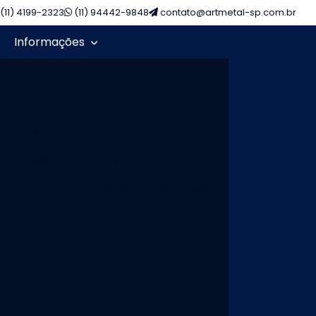
(11) 4199-2323
(11) 94442-9848
contato@artmetal-sp.com.br
Informações
 elétrico
Caixa de quadro elétrico
ço escovado
Corte de aço inox
ox a laser
Corte de aço inoxidável
ço a laser
Corte de alumínio
io chapa
Corte de alumínio a laser
ínio sob medida
Corte de chapa
e aço
Corte de chapa de aço a laser
te de chapa de alumínio
e chapa de alumínio a laser