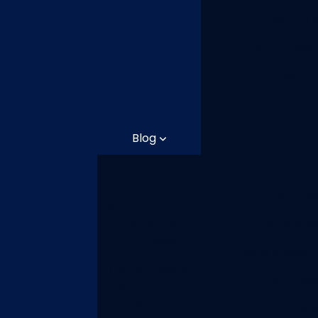
Corte e 
Corte a laser
Corte a laser aç
Corte
Cort
Blog
Corte a laser de 
Corte a Laser
em Inox em
Corte a las
São Paulo: Guia
Completo para
Corte a la
Empresas
Corte a laser 
Corte e dobra
Corte a lase
de aço para
construção
Corte a las