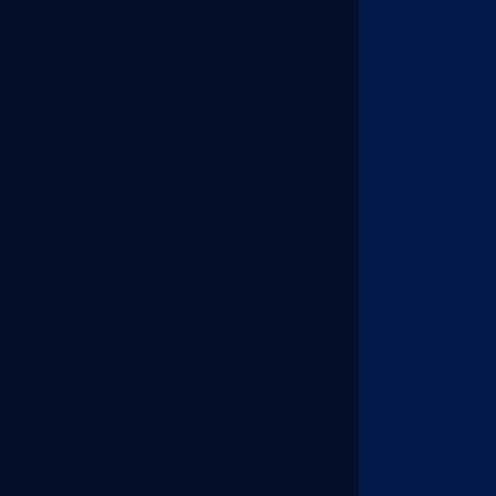
dobra de chapas aço carbono
 aço
Corte a laser aço carbono
o inox
Corte a laser chapa de inox
 a laser de chapas de aço
e a laser chapas de metal
chapas metálicas
Corte a laser custo
er e dobra
Corte a laser ferro
ser inox
Corte a laser inox sp
metal
Corte a laser metal preço
r metal sp
Corte a laser preço
er são paulo
Corte a laser sp