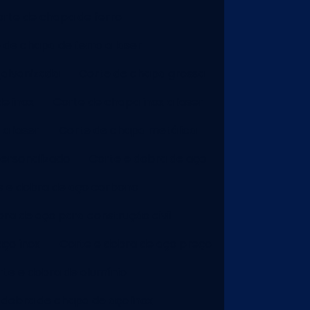
rte de chapa de ferro
 de chapa de ferro a laser
galvanizada
Corte de chapa grossa
e inox
Corte de chapa inox a laser
a laser
Corte de chapa metálica
ersonalizado
Corte e dobra de aço
e e dobra de aço carbono
ra de aço para construção civil
aço inox
Corte e dobra de aço preço
rte e dobra de alumínio
 dobra de chapa de aço inox