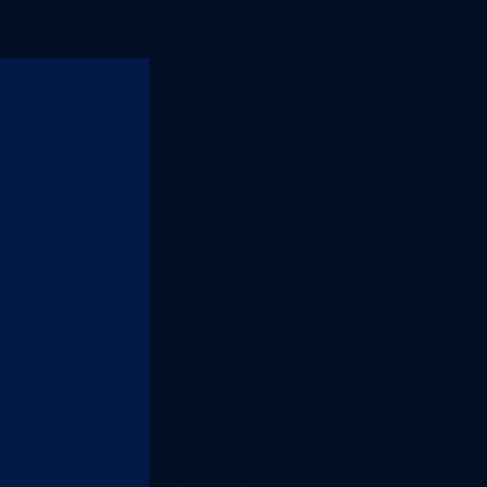
Prestação de
Serviço de
Diversos
Empres
Solda: Guia
Empresa
Completo para
Escolher com
Em
Segurança
Empres
Terceirização:
Por que
Empre
escolher a
Empresa d
Artmetal-SP
como
Empresa de dobra
parceira?
Empresas 
Totens
Empres
personalizados:
o que são,
Empresas f
benefícios e
como escolher
Empresas de punci