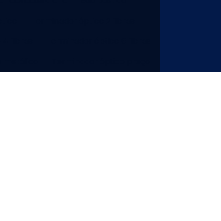
puncionadeira cnc
Sub bastidor
tico
Terminador óptico 2 fibras
 4 fibras
Terminador óptico 6 fibras
o metálico
Terminador óptico preço