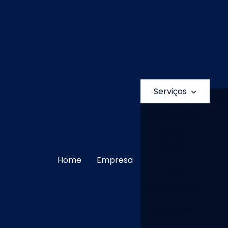
Serviços
Te
Corte a Laser
Mi
Corte a
Dobra
Home
Empresa
Solda
Puncionadeira
Ajustagem