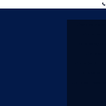
Caixa de painel
Corte de a
Corte de aço in
Corte de a
Corte de alumín
Corte de alum
Corte de chapa d
Cor
Corte d