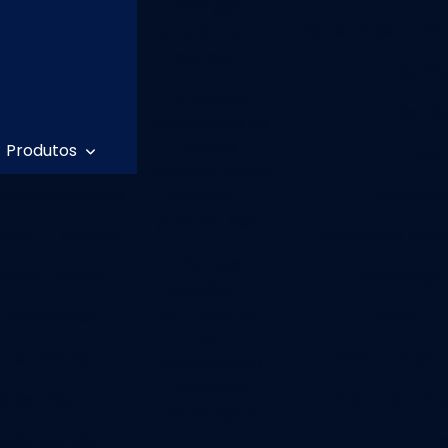
civil: guia
Corte a laser valor
completo para
sua obra
Distrib
Empresas
Distrib
fabricantes de
painéis
Produtos
Dist
elétricos: como
lecomunicações
Distribui
escolher a
parceira ideal
niDio
Bastidor
Distribuidor inte
Por que
Painel Elétrico
Dobra aço 
escolher a
Artmetal-SP
Distribuidor
Dobra ca
na
Terminador
Dobra chapa 
terceirização
industrial
Caixa Alarme
Dobra de chap
estratégica
Caixa Metalica
Empr