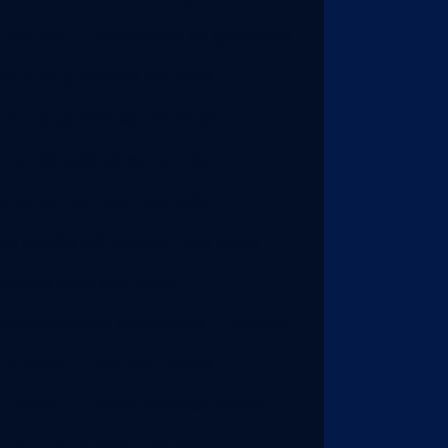
 elétrico
Fabricante de gabinetes
ante de gabinetes elétricos
ante de gabinetes metálicos
ante de gabinetes para pc
ante de rack para servidor
de painéis elétricos em são paulo
binete para eletrônica
equipamentos eletrônicos
Mini dio
o 4 fibras
Mini dio 6 fibras
r óptico
Painel metálico elétrico
o de corte e dobra de aço