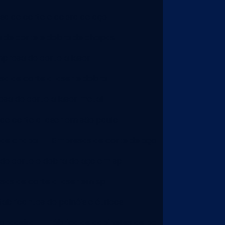
a de corte e dobra de aço
 de corte e dobra de chapas
presa de corte a laser
a de corte a laser e dobra
sa de corte a laser metal
e corte a laser em são paulo
 de chapa
Empresas de corte de aço
de corte e dobra de aço em sp
as de corte a laser em sp
abricantes de painéis elétricos
onadeira
Fábrica de gabinetes de pc