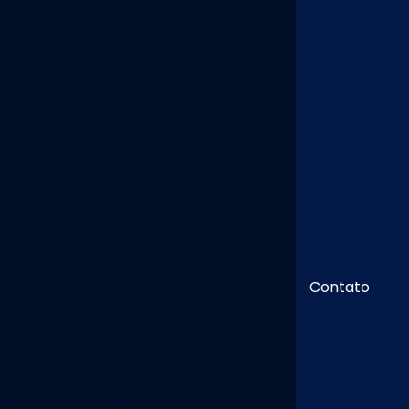
Dio distribuidor interno óptico preço
uidor interno óptico 48 fibras
uidor interno óptico 6 fibras
ribuidor interno óptico dio
dor interno óptico dio 24 fibras
rno óptico preço
Dobra de aço inox
inoxidável
Dobra de alumínio
Contato
bo de aço
Dobra de chapa
de aço
Dobra chapa de alumínio
a de ferro
Dobra de chapa inox
esa de corte de chapas