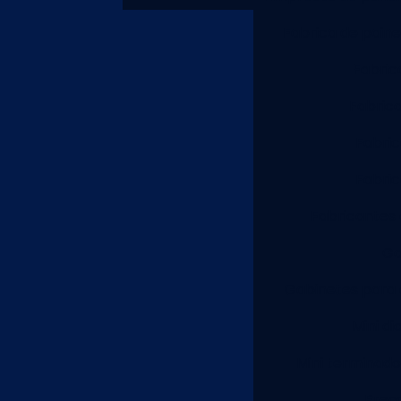
Fabrica de painel
Fabric
Fabric
Fabric
Fabric
Fabricantes 
Ga
Gabinetes para 
Mini di
Mini terminado
Preç