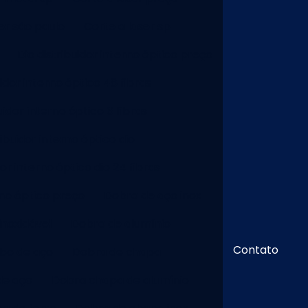
er são paulo
Corte a laser sp
Dio distribuidor interno óptico preço
uidor interno óptico 48 fibras
uidor interno óptico 6 fibras
ribuidor interno óptico dio
dor interno óptico dio 24 fibras
rno óptico preço
Dobra de aço inox
inoxidável
Dobra de alumínio
Contato
bo de aço
Dobra de chapa
de aço
Dobra chapa de alumínio