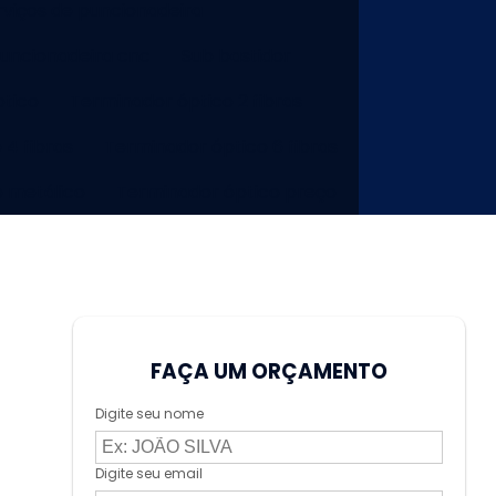
rviços de puncionadeira
puncionadeira cnc
Sub bastidor
tico
Terminador óptico 2 fibras
 4 fibras
Terminador óptico 6 fibras
o metálico
Terminador óptico preço
FAÇA UM ORÇAMENTO
Digite seu nome
Digite seu email