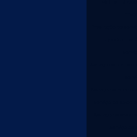
Mini terminado
Preç
Prestação de servi
Quadro metál
Servi
Serviço de corte a 
Serv
Serviço de puncion
Serviço de solda 
Serviço de solda 
Serviço de 