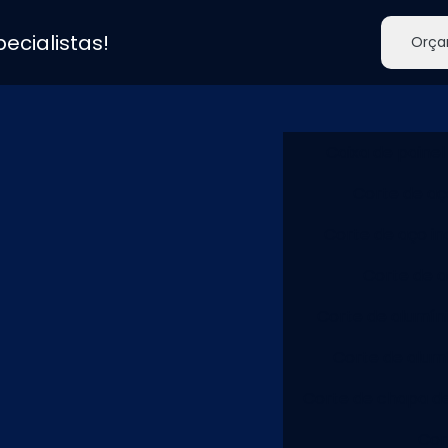
ecialistas!
Orça
Caixa de painel
Corte de a
Corte de aço in
Corte de a
Corte de alumín
Corte de alum
Corte de chapa d
Cor