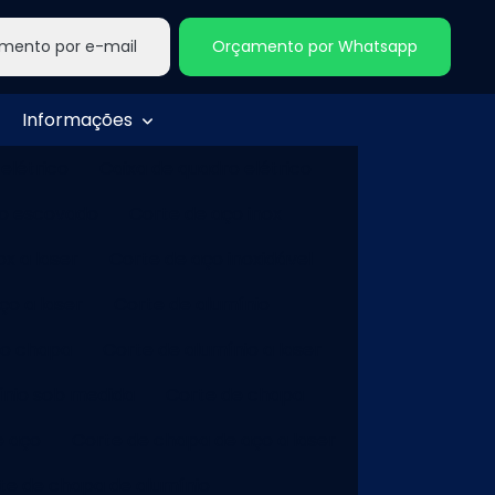
mento por e-mail
Orçamento por Whatsapp
Informações
 elétrico
Caixa de quadro elétrico
ço escovado
Corte de aço inox
ox a laser
Corte de aço inoxidável
ço a laser
Corte de alumínio
io chapa
Corte de alumínio a laser
ínio sob medida
Corte de chapa
e aço
Corte de chapa de aço a laser
te de chapa de alumínio