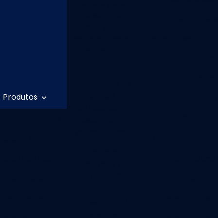
de aço para
construção
Corte a las
civil: guia
Corte a laser valor
completo para
sua obra
Distrib
Empresas
Distrib
fabricantes de
painéis
Produtos
Dist
elétricos: como
lecomunicações
Distribui
escolher a
parceira ideal
niDio
Bastidor
Distribuidor inte
Por que
Painel Elétrico
Dobra aço 
escolher a
Artmetal-SP
Distribuidor
Dobra ca
na
Terminador
Dobra chapa 
terceirização
industrial