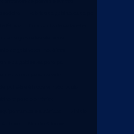
abricantes de painéis elétricos
onadeira
Fábrica de gabinetes de pc
 elétrico
Fabricante de gabinetes
ante de gabinetes elétricos
ante de gabinetes metálicos
ante de gabinetes para pc
ante de rack para servidor
de painéis elétricos em são paulo
binete para eletrônica
equipamentos eletrônicos
Mini dio
o 4 fibras
Mini dio 6 fibras