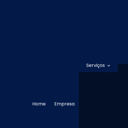
Serviços
Te
Corte a Laser
Mi
Corte a
Dobra
Home
Empresa
Solda
Puncionadeira