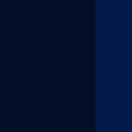
a de ferro
Dobra de chapa inox
esa de corte de chapas
a de corte e dobra de aço
 de corte e dobra de chapas
presa de corte a laser
a de corte a laser e dobra
sa de corte a laser metal
e corte a laser em são paulo
 de chapa
Empresas de corte de aço
de corte e dobra de aço em sp
as de corte a laser em sp