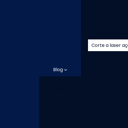
Corte e
Corte e 
Corte a laser
Corte a laser aç
Corte
Cort
Blog
Corte a laser de 
Corte a Laser
em Inox em
Corte a las
São Paulo: Guia
Completo para
Corte a la
Empresas
Corte a laser 
Corte e dobra
Corte a lase