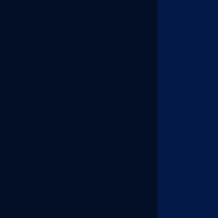
r óptico
Painel metálico elétrico
o de corte e dobra de aço
ço de solda
Quadro elétrico metálico
ico elétrico
Rack sub bastidor
ço de corte e dobra de aço
laser
Serviço de corte a laser em aço
iço de corte a laser metal
adeira sp
Serviço de puncionamento
em aço
Serviço de solda em aço inox
em alumínio
Serviço de solda a laser
solda mig
Serviço de solda tig