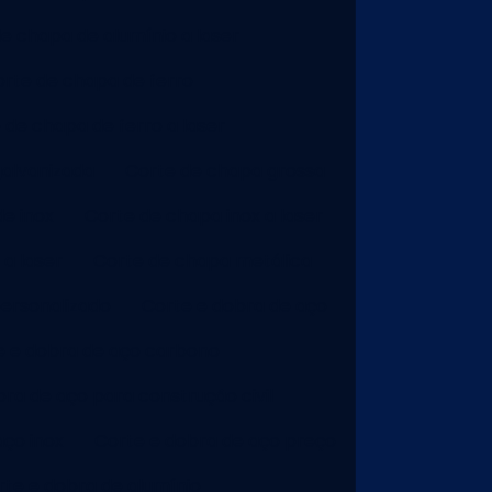
e chapa de alumínio a laser
rte de chapa de ferro
 de chapa de ferro a laser
galvanizada
Corte de chapa grossa
e inox
Corte de chapa inox a laser
a laser
Corte de chapa metálica
ersonalizado
Corte e dobra de aço
e e dobra de aço carbono
ra de aço para construção civil
aço inox
Corte e dobra de aço preço
rte e dobra de alumínio