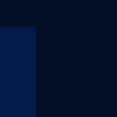
Caixa Alarme
Dobra de chap
estratégica
Caixa Metalica
Empr
Prestação de
Serviço de
Diversos
Empres
Solda: Guia
Empresa
Completo para
Escolher com
Em
Segurança
Empres
Terceirização:
Por que
Empre
escolher a
Empresa d
Artmetal-SP
como
Empresa de dobra
parceira?
Empresas 
Totens
Empres
personalizados:
o que são,