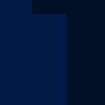
Empresas f
benefícios e
como escolher
Empresas de punci
Fabrica de painel
Fabric
Fabric
Fabric
Fabric
Fabricantes 
Ga
Gabinetes para 
Mini di