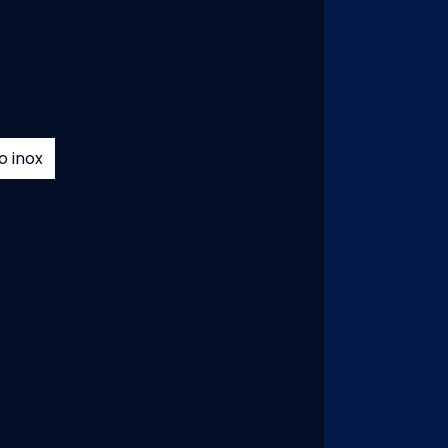
 dobra de chapa de aço inox
dobra de chapas aço carbono
 aço
Corte a laser aço carbono
o inox
Corte a laser chapa de inox
 a laser de chapas de aço
e a laser chapas de metal
chapas metálicas
Corte a laser custo
er e dobra
Corte a laser ferro
ser inox
Corte a laser inox sp
metal
Corte a laser metal preço
r metal sp
Corte a laser preço