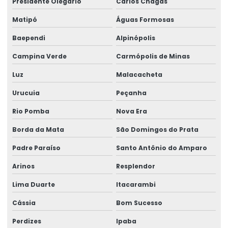
Presidente Olegário
Carlos Chagas
Matipó
Águas Formosas
Baependi
Alpinópolis
Campina Verde
Carmópolis de Minas
Luz
Malacacheta
Urucuia
Peçanha
Rio Pomba
Nova Era
Borda da Mata
São Domingos do Prata
Padre Paraíso
Santo Antônio do Amparo
Arinos
Resplendor
Lima Duarte
Itacarambi
Cássia
Bom Sucesso
Perdizes
Ipaba