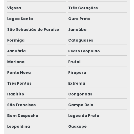
Viçosa
Três Corações
Lagoa Santa
Ouro Preto
São Sebastião do Paraíso
Janaúba
Formiga
Cataguases
Januária
Pedro Leopoldo
Mariana
Frutal
Ponte Nova
Pirapora
Três Pontas
Extrema
Itabirito
Congonhas
São Francisco
Campo Belo
Bom Despacho
Lagoa da Prata
Leopoldina
Guaxupé