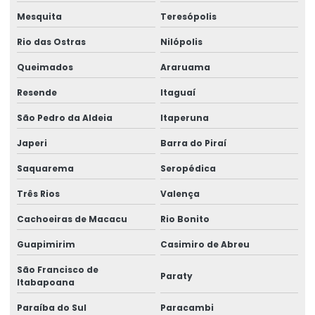
Mesquita
Teresópolis
Rio das Ostras
Nilópolis
Queimados
Araruama
Resende
Itaguaí
São Pedro da Aldeia
Itaperuna
Japeri
Barra do Piraí
Saquarema
Seropédica
Três Rios
Valença
Cachoeiras de Macacu
Rio Bonito
Guapimirim
Casimiro de Abreu
São Francisco de
Paraty
Itabapoana
Paraíba do Sul
Paracambi