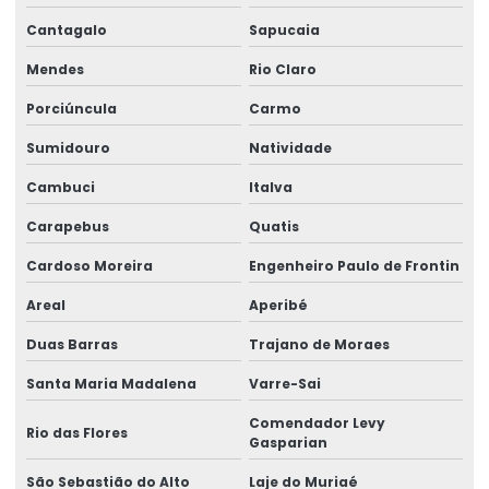
Cantagalo
Sapucaia
Mendes
Rio Claro
Porciúncula
Carmo
Sumidouro
Natividade
Cambuci
Italva
Carapebus
Quatis
Cardoso Moreira
Engenheiro Paulo de Frontin
Areal
Aperibé
Duas Barras
Trajano de Moraes
Santa Maria Madalena
Varre-Sai
Comendador Levy
Rio das Flores
Gasparian
São Sebastião do Alto
Laje do Muriaé