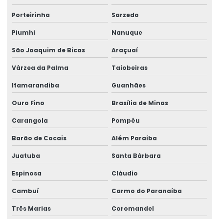
Porteirinha
Sarzedo
Piumhi
Nanuque
São Joaquim de Bicas
Araçuaí
Várzea da Palma
Taiobeiras
Itamarandiba
Guanhães
Ouro Fino
Brasília de Minas
Carangola
Pompéu
Barão de Cocais
Além Paraíba
Juatuba
Santa Bárbara
Espinosa
Cláudio
Cambuí
Carmo do Paranaíba
Três Marias
Coromandel