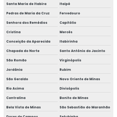
Santa Maria de Itabira
Itaipé
Pedras de Maria da Cruz
Fervedouro
Senhora dos Remédios
Capitólio
Cristina
Mercês
Conceição da Aparecida
Itabirinha
Chapada do Norte
Santo Antônio do Jacinto
São Romão
Virginópolis
Jordânia
Rubim
São Geraldo
Novo Oriente de Minas
Rio Acima
Divisópolis
Centralina
Bonito de Minas
Bela Vista de Minas
São Sebastião do Maranhão
Dores de Campos
Setubinha