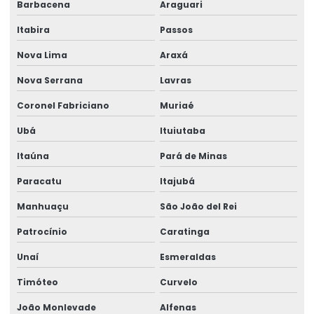
Barbacena
Araguari
Itabira
Passos
Nova Lima
Araxá
Nova Serrana
Lavras
Coronel Fabriciano
Muriaé
Ubá
Ituiutaba
Itaúna
Pará de Minas
Paracatu
Itajubá
Manhuaçu
São João del Rei
Patrocínio
Caratinga
Unaí
Esmeraldas
Timóteo
Curvelo
João Monlevade
Alfenas