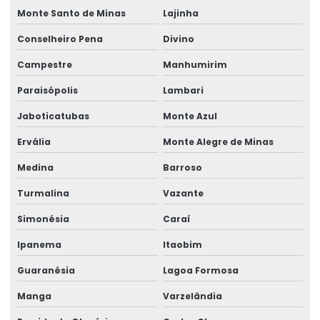
Monte Santo de Minas
Lajinha
Conselheiro Pena
Divino
Campestre
Manhumirim
Paraisópolis
Lambari
Jaboticatubas
Monte Azul
Ervália
Monte Alegre de Minas
Medina
Barroso
Turmalina
Vazante
Simonésia
Caraí
Ipanema
Itaobim
Guaranésia
Lagoa Formosa
Manga
Varzelândia