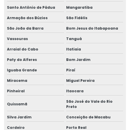
Santo Antônio de Pádua
Mangaratiba
Armação dos Búzios
São Fidélis
São João da Barra
Bom Jesus do Itabapoana
Vassouras
Tanguá
Arraial do Cabo
Itatiaia
Paty do Alferes
Bom Jardim
Iguaba Grande
Piraí
Miracema
Miguel Pereira
Pinheiral
Itaocara
São José do Vale do Rio
Quissamã
Preto
Silva Jardim
Conceição de Macabu
Cordeiro
Porto Real