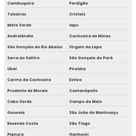
Cambuquira
Perdigão
Teixeiras
Cristais
Mato Verde
Iapu
Andrelândia
Cachoeira de Minas
São Gonçalo do Rio Abaixo
Virgem da Lapa
Serra do Salitre
São Gonçalo do Pará
Ubaí
Piraúba
Carmo da Cachoeira
Estiva
Prudente de Morais
Caetanópolis
Cabo Verde
Campo do Meio
Gouveia
São João do Manhuaçu
Resende Costa
São Tiago
Planura
Itanhomi