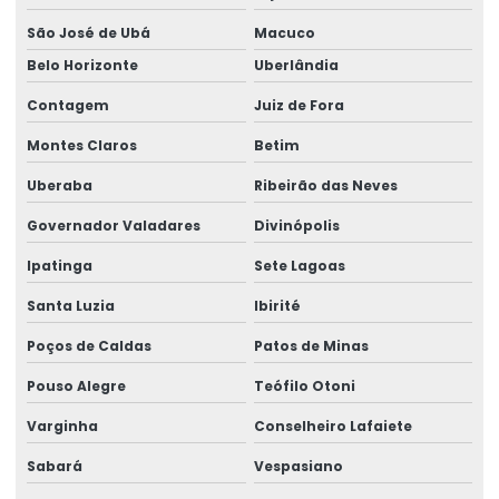
São José de Ubá
Macuco
Belo Horizonte
Uberlândia
Contagem
Juiz de Fora
Montes Claros
Betim
Uberaba
Ribeirão das Neves
Governador Valadares
Divinópolis
Ipatinga
Sete Lagoas
Santa Luzia
Ibirité
Poços de Caldas
Patos de Minas
Pouso Alegre
Teófilo Otoni
Varginha
Conselheiro Lafaiete
Sabará
Vespasiano