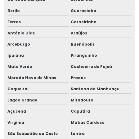
Berilo
Guaraciaba
Ferros
Carneirinho
Antônio Dias
Araújos
Arceburgo
Buenópolis
Ipuiúna
Piranguinho
Mata Verde
Cachoeira de Pajeú
Morada Nova de Minas
Prados
Coqueiral
Santana do Manhuaçu
Lagoa Grande
Miradouro
Açucena
Caputira
Virgínia
Matias Cardoso
São Sebastião do Oeste
Lontra