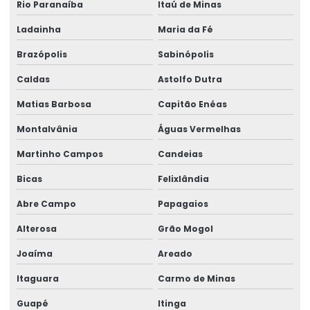
Rio Paranaíba
Itaú de Minas
Ladainha
Maria da Fé
Brazópolis
Sabinópolis
Caldas
Astolfo Dutra
Matias Barbosa
Capitão Enéas
Montalvânia
Águas Vermelhas
Martinho Campos
Candeias
Bicas
Felixlândia
Abre Campo
Papagaios
Alterosa
Grão Mogol
Joaíma
Areado
Itaguara
Carmo de Minas
Guapé
Itinga