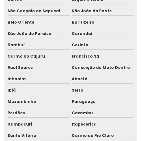
São Gonçalo do Sapucaí
São João da Ponte
Belo Oriente
Buritizeiro
São João do Paraíso
Carandaí
Bambuí
Corinto
Carmo do Cajuru
Francisco Sá
Raul Soares
Conceição do Mato Dentro
Inhapim
Abaeté
Ibiá
Serro
Muzambinho
Paraguaçu
Perdões
Caxambu
Itambacuri
Itapecerica
Santa Vitória
Carmo do Rio Claro