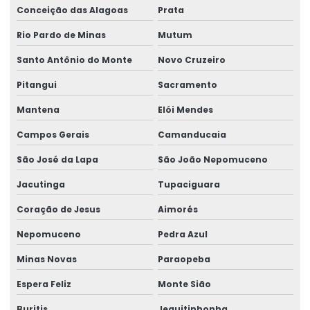
Conceição das Alagoas
Prata
Rio Pardo de Minas
Mutum
Santo Antônio do Monte
Novo Cruzeiro
Pitangui
Sacramento
Mantena
Elói Mendes
Campos Gerais
Camanducaia
São José da Lapa
São João Nepomuceno
Jacutinga
Tupaciguara
Coração de Jesus
Aimorés
Nepomuceno
Pedra Azul
Minas Novas
Paraopeba
Espera Feliz
Monte Sião
Buritis
Jequitinhonha