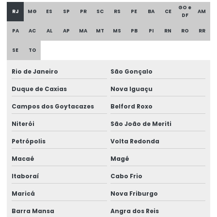
GO e
RJ
MG
ES
SP
PR
SC
RS
PE
BA
CE
AM
DF
PA
AC
AL
AP
MA
MT
MS
PB
PI
RN
RO
RR
SE
TO
Rio de Janeiro
São Gonçalo
Duque de Caxias
Nova Iguaçu
Campos dos Goytacazes
Belford Roxo
Niterói
São João de Meriti
Petrópolis
Volta Redonda
Macaé
Magé
Itaboraí
Cabo Frio
Maricá
Nova Friburgo
Barra Mansa
Angra dos Reis