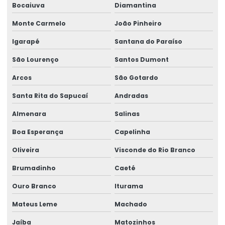
Bocaiuva
Diamantina
Monte Carmelo
João Pinheiro
Igarapé
Santana do Paraíso
São Lourenço
Santos Dumont
Arcos
São Gotardo
Santa Rita do Sapucaí
Andradas
Almenara
Salinas
Boa Esperança
Capelinha
Oliveira
Visconde do Rio Branco
Brumadinho
Caeté
Ouro Branco
Iturama
Mateus Leme
Machado
Jaíba
Matozinhos