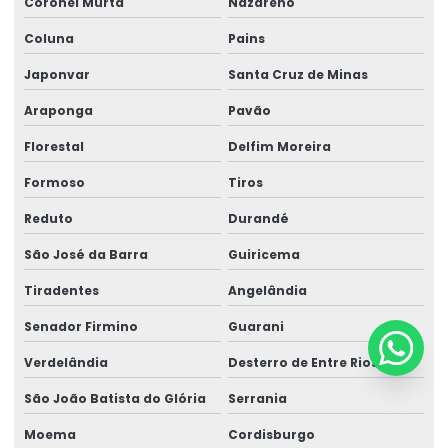
Coronel Murta
Nazareno
Coluna
Pains
Japonvar
Santa Cruz de Minas
Araponga
Pavão
Florestal
Delfim Moreira
Formoso
Tiros
Reduto
Durandé
São José da Barra
Guiricema
Tiradentes
Angelândia
Senador Firmino
Guarani
Verdelândia
Desterro de Entre Rios
São João Batista do Glória
Serrania
Moema
Cordisburgo