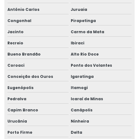
Antônio Carlos
Juruaia
Congonhal
Pirapetinga
Jacinto
Carmo da Mata
Recreio
Ibiraci
Bueno Brandão
Alto Rio Doce
Coroaci
Ponto dos Volantes
Conceição dos Ouros
Igaratinga
Eugenópolis
Itamogi
Pedralva
Icaraí de Minas
Capim Branco
Canápolis
Urucânia
Ninheira
Porto Firme
Delta