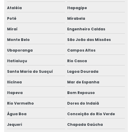
Ataléia
Itapagipe
Poté
Mirabela
Miraí
Engenheiro Caldas
Monte Belo
São João das Missões
Ubaporanga
Campos Altos
Itatiaiuçu
Rio Casca
Santa Maria do Suaçuí
Lagoa Dourada
Ilicínea
Mar de Espanha
Itapeva
Bom Repouso
Rio Vermelho
Dores do Indaiá
Água Boa
Conceição do Rio Verde
Jequeri
Chapada Gaúcha