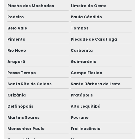
Riacho dos Machados
Limeira do Oeste
Rodeiro
Paula Cândido
Belo Vale
Tombos
Pimenta
Piedade de Caratinga
Rio Novo
Carbonita
Araporã
Guimarânia
Passa Tempo
Campo Florido
Santa Rita de Caldas
Santa Bárbara do Leste
Orizânia
Pratápolis
Delfinópolis
Alto Jequitibá
Martins Soares
Pocrane
Monsenhor Paulo
Frei Inocêncio