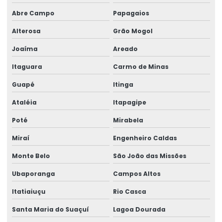
Abre Campo
Papagaios
Alterosa
Grão Mogol
Joaíma
Areado
Itaguara
Carmo de Minas
Guapé
Itinga
Ataléia
Itapagipe
Poté
Mirabela
Miraí
Engenheiro Caldas
Monte Belo
São João das Missões
Ubaporanga
Campos Altos
Itatiaiuçu
Rio Casca
Santa Maria do Suaçuí
Lagoa Dourada