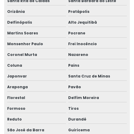
Santa Rita de Caldas
Santa Bárbara do Leste
Orizânia
Pratápolis
Delfinópolis
Alto Jequitibá
Martins Soares
Pocrane
Monsenhor Paulo
Frei Inocêncio
Coronel Murta
Nazareno
Coluna
Pains
Japonvar
Santa Cruz de Minas
Araponga
Pavão
Florestal
Delfim Moreira
Formoso
Tiros
Reduto
Durandé
São José da Barra
Guiricema