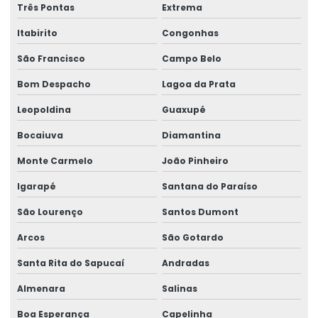
Três Pontas
Extrema
Itabirito
Congonhas
São Francisco
Campo Belo
Bom Despacho
Lagoa da Prata
Leopoldina
Guaxupé
Bocaiuva
Diamantina
Monte Carmelo
João Pinheiro
Igarapé
Santana do Paraíso
São Lourenço
Santos Dumont
Arcos
São Gotardo
Santa Rita do Sapucaí
Andradas
Almenara
Salinas
Boa Esperança
Capelinha