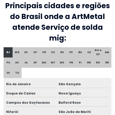
Principais cidades e regiões
do Brasil onde a ArtMetal
atende Serviço de solda
mig:
GO e
RJ
MG
ES
SP
PR
SC
RS
PE
BA
CE
AM
DF
PA
AC
AL
AP
MA
MT
MS
PB
PI
RN
RO
RR
SE
TO
Rio de Janeiro
São Gonçalo
Duque de Caxias
Nova Iguaçu
Campos dos Goytacazes
Belford Roxo
Niterói
São João de Meriti