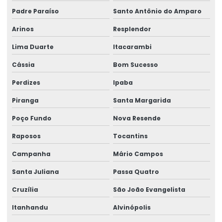
Padre Paraíso
Santo Antônio do Amparo
Arinos
Resplendor
Lima Duarte
Itacarambi
Cássia
Bom Sucesso
Perdizes
Ipaba
Piranga
Santa Margarida
Poço Fundo
Nova Resende
Raposos
Tocantins
Campanha
Mário Campos
Santa Juliana
Passa Quatro
Cruzília
São João Evangelista
Itanhandu
Alvinópolis