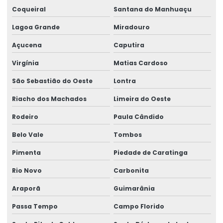
Coqueiral
Santana do Manhuaçu
Lagoa Grande
Miradouro
Açucena
Caputira
Virgínia
Matias Cardoso
São Sebastião do Oeste
Lontra
Riacho dos Machados
Limeira do Oeste
Rodeiro
Paula Cândido
Belo Vale
Tombos
Pimenta
Piedade de Caratinga
Rio Novo
Carbonita
Araporã
Guimarânia
Passa Tempo
Campo Florido