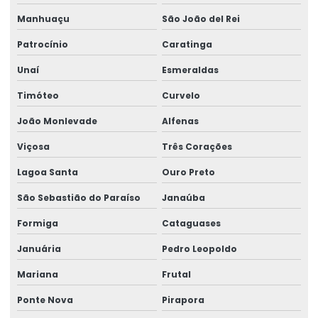
Manhuaçu
São João del Rei
Patrocínio
Caratinga
Unaí
Esmeraldas
Timóteo
Curvelo
João Monlevade
Alfenas
Viçosa
Três Corações
Lagoa Santa
Ouro Preto
São Sebastião do Paraíso
Janaúba
Formiga
Cataguases
Januária
Pedro Leopoldo
Mariana
Frutal
Ponte Nova
Pirapora