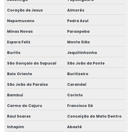
Coração de Jesus
Aimorés
Nepomuceno
Pedra Azul
Minas Novas
Paraopeba
Espera Feliz
Monte Sião
Buritis
Jequitinhonha
São Gonçalo do Sapucaí
São João da Ponte
Belo Oriente
Buritizeiro
São João do Paraíso
Carandaí
Bambuí
Corinto
Carmo do Cajuru
Francisco Sá
Raul Soares
Conceição do Mato Dentro
Inhapim
Abaeté