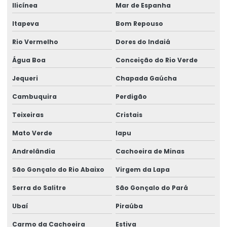
Ilicínea
Mar de Espanha
Itapeva
Bom Repouso
Rio Vermelho
Dores do Indaiá
Água Boa
Conceição do Rio Verde
Jequeri
Chapada Gaúcha
Cambuquira
Perdigão
Teixeiras
Cristais
Mato Verde
Iapu
Andrelândia
Cachoeira de Minas
São Gonçalo do Rio Abaixo
Virgem da Lapa
Serra do Salitre
São Gonçalo do Pará
Ubaí
Piraúba
Carmo da Cachoeira
Estiva