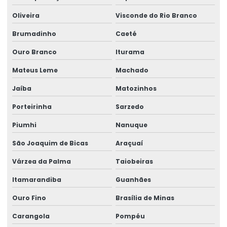
Oliveira
Visconde do Rio Branco
Brumadinho
Caeté
Ouro Branco
Iturama
Mateus Leme
Machado
Jaíba
Matozinhos
Porteirinha
Sarzedo
Piumhi
Nanuque
São Joaquim de Bicas
Araçuaí
Várzea da Palma
Taiobeiras
Itamarandiba
Guanhães
Ouro Fino
Brasília de Minas
Carangola
Pompéu