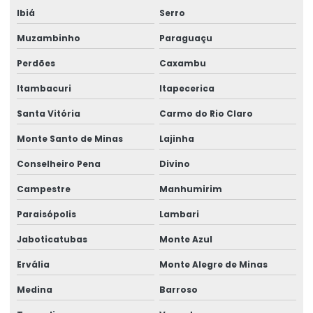
Ibiá
Serro
Muzambinho
Paraguaçu
Perdões
Caxambu
Itambacuri
Itapecerica
Santa Vitória
Carmo do Rio Claro
Monte Santo de Minas
Lajinha
Conselheiro Pena
Divino
Campestre
Manhumirim
Paraisópolis
Lambari
Jaboticatubas
Monte Azul
Ervália
Monte Alegre de Minas
Medina
Barroso