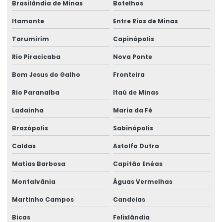
Brasilândia de Minas
Botelhos
Itamonte
Entre Rios de Minas
Tarumirim
Capinópolis
Rio Piracicaba
Nova Ponte
Bom Jesus do Galho
Fronteira
Rio Paranaíba
Itaú de Minas
Ladainha
Maria da Fé
Brazópolis
Sabinópolis
Caldas
Astolfo Dutra
Matias Barbosa
Capitão Enéas
Montalvânia
Águas Vermelhas
Martinho Campos
Candeias
Bicas
Felixlândia