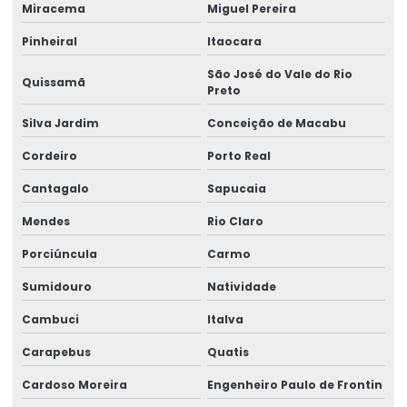
Miracema
Miguel Pereira
Pinheiral
Itaocara
São José do Vale do Rio
Quissamã
Preto
Silva Jardim
Conceição de Macabu
Cordeiro
Porto Real
Cantagalo
Sapucaia
Mendes
Rio Claro
Porciúncula
Carmo
Sumidouro
Natividade
Cambuci
Italva
Carapebus
Quatis
Cardoso Moreira
Engenheiro Paulo de Frontin