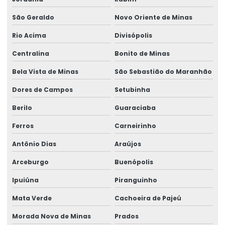
São Geraldo
Novo Oriente de Minas
Rio Acima
Divisópolis
Centralina
Bonito de Minas
Bela Vista de Minas
São Sebastião do Maranhão
Dores de Campos
Setubinha
Berilo
Guaraciaba
Ferros
Carneirinho
Antônio Dias
Araújos
Arceburgo
Buenópolis
Ipuiúna
Piranguinho
Mata Verde
Cachoeira de Pajeú
Morada Nova de Minas
Prados