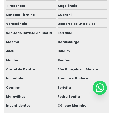
Tiradentes
Angelândia
Senador Firmino
Guarani
Verdelândia
Desterro de Entre Rios
São João Batista do Glória
Serrania
Moema
Cordisburgo
Jacuí
Baldim
Munhoz
Bonfim
Curral de Dentro
São Gonçalo do Abaeté
Inimutaba
Francisco Badaró
Confins
Sericita
Maravilhas
Pedra Bonita
Inconfidentes
Cônego Marinho