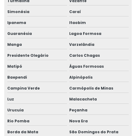
Turmalina
Vazante
Simonésia
Caraí
Ipanema
Itaobim
Guaranésia
Lagoa Formosa
Manga
Varzelândia
Presidente Olegário
Carlos Chagas
Matipó
Águas Formosas
Baependi
Alpinópolis
Campina Verde
Carmópolis de Minas
Luz
Malacacheta
Urucuia
Peçanha
Rio Pomba
Nova Era
Borda da Mata
São Domingos do Prata