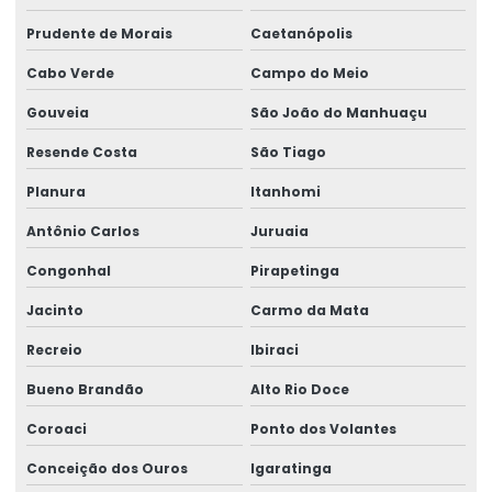
Prudente de Morais
Caetanópolis
Cabo Verde
Campo do Meio
Gouveia
São João do Manhuaçu
Resende Costa
São Tiago
Planura
Itanhomi
Antônio Carlos
Juruaia
Congonhal
Pirapetinga
Jacinto
Carmo da Mata
Recreio
Ibiraci
Bueno Brandão
Alto Rio Doce
Coroaci
Ponto dos Volantes
Conceição dos Ouros
Igaratinga