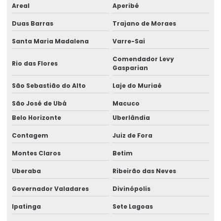
Areal
Aperibé
Duas Barras
Trajano de Moraes
Santa Maria Madalena
Varre-Sai
Comendador Levy
Rio das Flores
Gasparian
São Sebastião do Alto
Laje do Muriaé
São José de Ubá
Macuco
Belo Horizonte
Uberlândia
Contagem
Juiz de Fora
Montes Claros
Betim
Uberaba
Ribeirão das Neves
Governador Valadares
Divinópolis
Ipatinga
Sete Lagoas