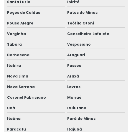
Santa Luzia
Ibirité
Poços de Caldas
Patos de Minas
Pouso Alegre
Teófilo Otoni
Varginha
Conselheiro Lafaiete
Sabará
Vespasiano
Barbacena
Araguari
Itabira
Passos
Nova Lima
Araxá
Nova Serrana
Lavras
Coronel Fabriciano
Muriaé
Ubá
Ituiutaba
Itaúna
Pará de Minas
Paracatu
Itajubá