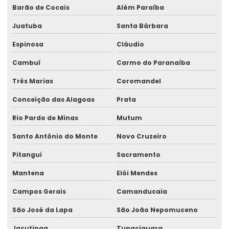
Barão de Cocais
Além Paraíba
Juatuba
Santa Bárbara
Espinosa
Cláudio
Cambuí
Carmo do Paranaíba
Três Marias
Coromandel
Conceição das Alagoas
Prata
Rio Pardo de Minas
Mutum
Santo Antônio do Monte
Novo Cruzeiro
Pitangui
Sacramento
Mantena
Elói Mendes
Campos Gerais
Camanducaia
São José da Lapa
São João Nepomuceno
Jacutinga
Tupaciguara