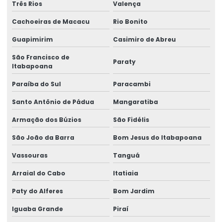
Três Rios
Valença
Cachoeiras de Macacu
Rio Bonito
Guapimirim
Casimiro de Abreu
São Francisco de
Paraty
Itabapoana
Paraíba do Sul
Paracambi
Santo Antônio de Pádua
Mangaratiba
Armação dos Búzios
São Fidélis
São João da Barra
Bom Jesus do Itabapoana
Vassouras
Tanguá
Arraial do Cabo
Itatiaia
Paty do Alferes
Bom Jardim
Iguaba Grande
Piraí