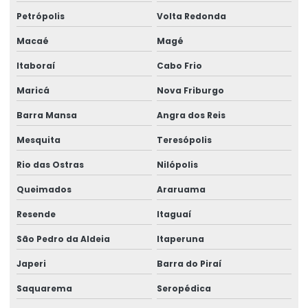
Petrópolis
Volta Redonda
Macaé
Magé
Itaboraí
Cabo Frio
Maricá
Nova Friburgo
Barra Mansa
Angra dos Reis
Mesquita
Teresópolis
Rio das Ostras
Nilópolis
Queimados
Araruama
Resende
Itaguaí
São Pedro da Aldeia
Itaperuna
Japeri
Barra do Piraí
Saquarema
Seropédica