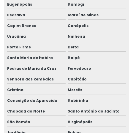
Eugenópolis
Itamogi
Pedralva
Icaraí de Minas
Capim Branco
Canápolis
Urucânia
Ninheira
Porto Firme
Delta
Santa Maria de Itabira
Itaipé
Pedras de Maria da Cruz
Fervedouro
Senhora dos Remédios
Capitólio
Cristina
Mercês
Conceição da Aparecida
Itabirinha
Chapada do Norte
Santo Antônio do Jacinto
São Romão
Virginópolis
Jordânia
Rubim