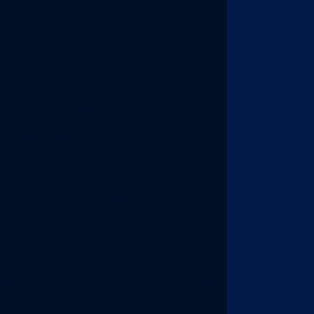
e chapa de alumínio a laser
rte de chapa de ferro
 de chapa de ferro a laser
galvanizada
Corte de chapa grossa
e inox
Corte de chapa inox a laser
a laser
Corte de chapa metálica
ersonalizado
Corte e dobra de aço
e e dobra de aço carbono
ra de aço para construção civil
aço inox
Corte e dobra de aço preço
rte e dobra de alumínio