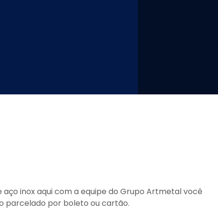
Se
Serviços de 
Terminador óp
Terminador óptico
Terminador óptic
 aço inox
aqui com a equipe do Grupo Artmetal você
 parcelado por boleto ou cartão.