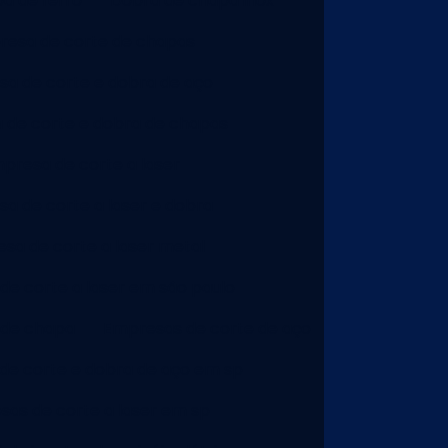
a de ferro
Dobra de chapa inox
esa de corte de chapas
a de corte e dobra de aço
 de corte e dobra de chapas
presa de corte a laser
a de corte a laser e dobra
sa de corte a laser metal
e corte a laser em são paulo
 de chapa
Empresas de corte de aço
de corte e dobra de aço em sp
as de corte a laser em sp