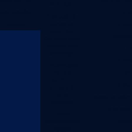
Caixa Alarme
Dobra de chap
estratégica
Caixa Metalica
Empr
Prestação de
Serviço de
Diversos
Empres
Solda: Guia
Empresa
Completo para
Escolher com
Em
Segurança
Empres
Terceirização:
Por que
Empre
escolher a
Empresa d
Artmetal-SP
como
Empresa de dobra
parceira?
Empresas 
Totens
Empres
personalizados:
o que são,