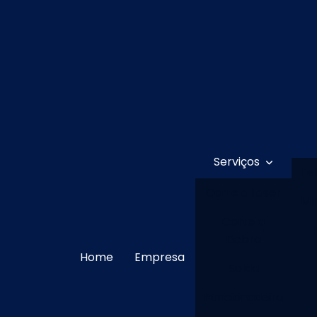
Serviços
Te
Corte a Laser
Mi
Corte a
Dobra
Home
Empresa
Solda
Puncionadeira