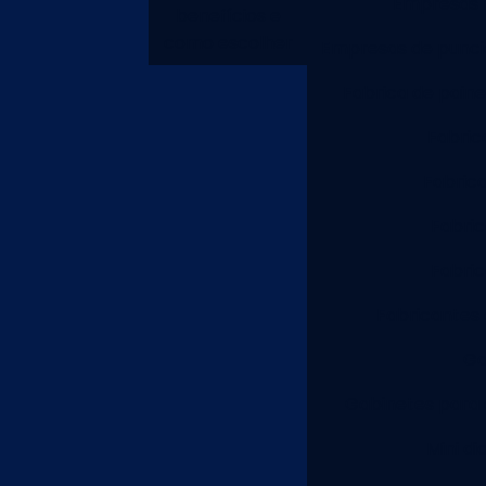
Empresas f
benefícios e
como escolher
Empresas de punci
Fabrica de painel
Fabric
Fabric
Fabric
Fabric
Fabricantes 
Ga
Gabinetes para 
Mini di