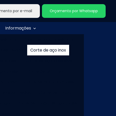
mento por e-mail
Orçamento por Whatsapp
Informações
 elétrico
Caixa de quadro elétrico
ço escovado
Corte de aço inox
ox a laser
Corte de aço inoxidável
ço a laser
Corte de alumínio
io chapa
Corte de alumínio a laser
ínio sob medida
Corte de chapa
e aço
Corte de chapa de aço a laser
te de chapa de alumínio