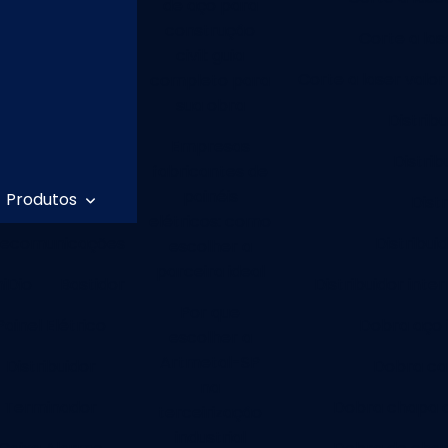
de aço para
construção
Corte a las
civil: guia
Corte a laser valor
completo para
sua obra
Distrib
Empresas
Distrib
fabricantes de
painéis
Produtos
Dist
elétricos: como
lecomunicações
Distribui
escolher a
parceira ideal
niDio
Bastidor
Distribuidor inte
Por que
Painel Elétrico
Dobra aço 
escolher a
Artmetal-SP
Distribuidor
Dobra ca
na
Terminador
Dobra chapa 
terceirização
industrial