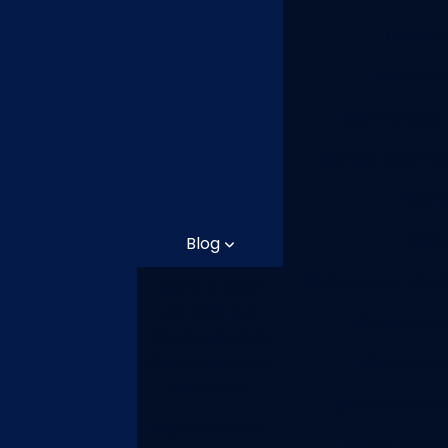
Corte e
Corte e 
Corte a laser
Corte a laser aç
Corte
Cort
Blog
Corte a laser de 
Corte a Laser
em Inox em
Corte a las
São Paulo: Guia
Completo para
Corte a la
Empresas
Corte a laser 
Corte e dobra
Corte a lase