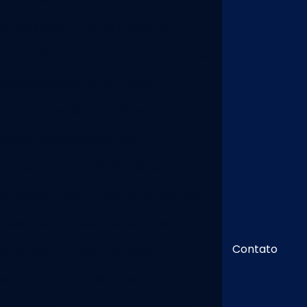
er são paulo
Corte a laser sp
Dio distribuidor interno óptico preço
uidor interno óptico 48 fibras
uidor interno óptico 6 fibras
ribuidor interno óptico dio
dor interno óptico dio 24 fibras
rno óptico preço
Dobra de aço inox
inoxidável
Dobra de alumínio
Contato
bo de aço
Dobra de chapa
de aço
Dobra chapa de alumínio