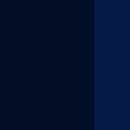
abricantes de painéis elétricos
onadeira
Fábrica de gabinetes de pc
 elétrico
Fabricante de gabinetes
ante de gabinetes elétricos
ante de gabinetes metálicos
ante de gabinetes para pc
ante de rack para servidor
de painéis elétricos em são paulo
binete para eletrônica
equipamentos eletrônicos
Mini dio
o 4 fibras
Mini dio 6 fibras