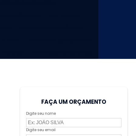
rviços de puncionadeira
puncionadeira cnc
Sub bastidor
tico
Terminador óptico 2 fibras
 4 fibras
Terminador óptico 6 fibras
o metálico
Terminador óptico preço
FAÇA UM ORÇAMENTO
Digite seu nome
Digite seu email