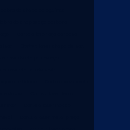
 dobra de chapa de aço inox
dobra de chapas aço carbono
 aço
Corte a laser aço carbono
o inox
Corte a laser chapa de inox
 a laser de chapas de aço
e a laser chapas de metal
chapas metálicas
Corte a laser custo
er e dobra
Corte a laser ferro
ser inox
Corte a laser inox sp
metal
Corte a laser metal preço
r metal sp
Corte a laser preço