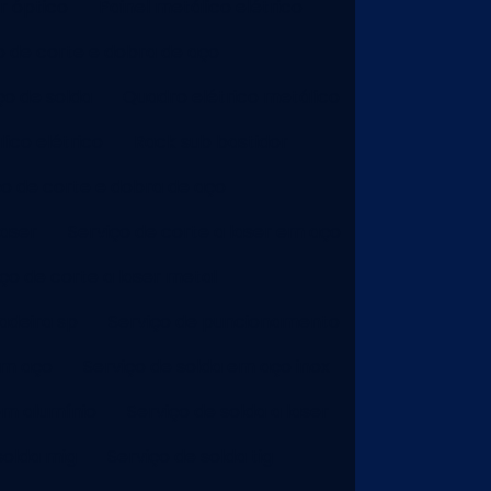
r óptico
Painel metálico elétrico
o de corte e dobra de aço
ço de solda
Quadro elétrico metálico
ico elétrico
Rack sub bastidor
ço de corte e dobra de aço
laser
Serviço de corte a laser em aço
iço de corte a laser metal
adeira sp
Serviço de puncionamento
em aço
Serviço de solda em aço inox
em alumínio
Serviço de solda a laser
solda mig
Serviço de solda tig