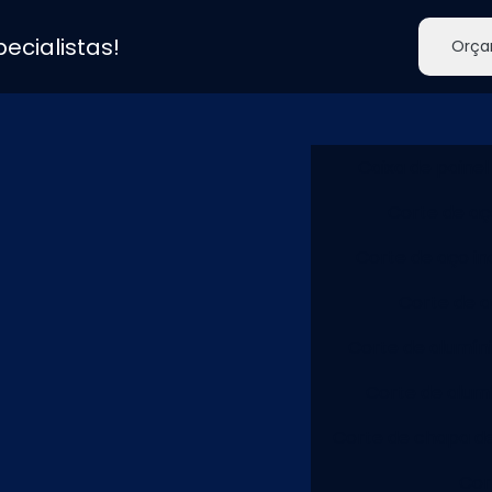
ecialistas!
Orça
Caixa de painel
Corte de a
Corte de aço in
Corte de a
Corte de alumín
Corte de alum
Corte de chapa d
Cor