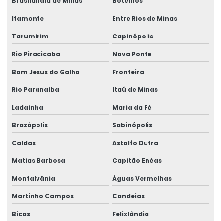
Brasilândia de Minas
Botelhos
Itamonte
Entre Rios de Minas
Tarumirim
Capinópolis
Rio Piracicaba
Nova Ponte
Bom Jesus do Galho
Fronteira
Rio Paranaíba
Itaú de Minas
Ladainha
Maria da Fé
Brazópolis
Sabinópolis
Caldas
Astolfo Dutra
Matias Barbosa
Capitão Enéas
Montalvânia
Águas Vermelhas
Martinho Campos
Candeias
Bicas
Felixlândia