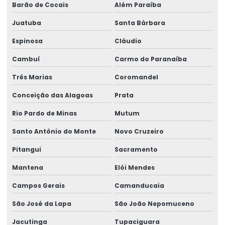
Barão de Cocais
Além Paraíba
Juatuba
Santa Bárbara
Espinosa
Cláudio
Cambuí
Carmo do Paranaíba
Três Marias
Coromandel
Conceição das Alagoas
Prata
Rio Pardo de Minas
Mutum
Santo Antônio do Monte
Novo Cruzeiro
Pitangui
Sacramento
Mantena
Elói Mendes
Campos Gerais
Camanducaia
São José da Lapa
São João Nepomuceno
Jacutinga
Tupaciguara