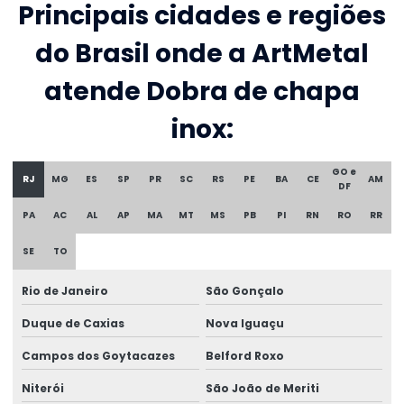
Principais cidades e regiões
do Brasil onde a ArtMetal
atende Dobra de chapa
inox:
GO e
RJ
MG
ES
SP
PR
SC
RS
PE
BA
CE
AM
DF
PA
AC
AL
AP
MA
MT
MS
PB
PI
RN
RO
RR
SE
TO
Rio de Janeiro
São Gonçalo
Duque de Caxias
Nova Iguaçu
Campos dos Goytacazes
Belford Roxo
Niterói
São João de Meriti