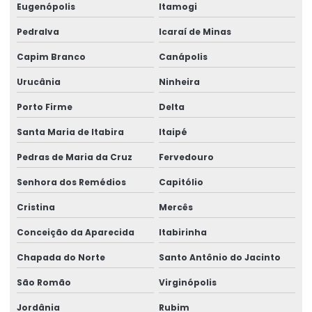
Eugenópolis
Itamogi
Pedralva
Icaraí de Minas
Capim Branco
Canápolis
Urucânia
Ninheira
Porto Firme
Delta
Santa Maria de Itabira
Itaipé
Pedras de Maria da Cruz
Fervedouro
Senhora dos Remédios
Capitólio
Cristina
Mercês
Conceição da Aparecida
Itabirinha
Chapada do Norte
Santo Antônio do Jacinto
São Romão
Virginópolis
Jordânia
Rubim