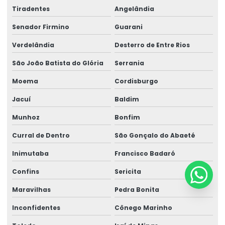
Tiradentes
Angelândia
Senador Firmino
Guarani
Verdelândia
Desterro de Entre Rios
São João Batista do Glória
Serrania
Moema
Cordisburgo
Jacuí
Baldim
Munhoz
Bonfim
Curral de Dentro
São Gonçalo do Abaeté
Inimutaba
Francisco Badaró
Confins
Sericita
Maravilhas
Pedra Bonita
Inconfidentes
Cônego Marinho