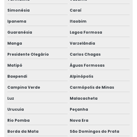
Simonésia
Caraí
Ipanema
Itaobim
Guaranésia
Lagoa Formosa
Manga
Varzelândia
Presidente Olegário
Carlos Chagas
Matipó
Águas Formosas
Baependi
Alpinópolis
Campina Verde
Carmópolis de Minas
Luz
Malacacheta
Urucuia
Peçanha
Rio Pomba
Nova Era
Borda da Mata
São Domingos do Prata