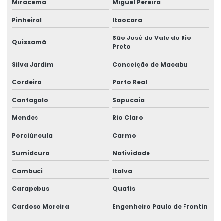
Miracema
Miguel Pereira
Pinheiral
Itaocara
São José do Vale do Rio
Quissamã
Preto
Silva Jardim
Conceição de Macabu
Cordeiro
Porto Real
Cantagalo
Sapucaia
Mendes
Rio Claro
Porciúncula
Carmo
Sumidouro
Natividade
Cambuci
Italva
Carapebus
Quatis
Cardoso Moreira
Engenheiro Paulo de Frontin