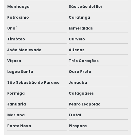
Manhuaçu
São João del Rei
Patrocínio
Caratinga
Unaí
Esmeraldas
Timóteo
Curvelo
João Monlevade
Alfenas
Viçosa
Três Corações
Lagoa Santa
Ouro Preto
São Sebastião do Paraíso
Janaúba
Formiga
Cataguases
Januária
Pedro Leopoldo
Mariana
Frutal
Ponte Nova
Pirapora