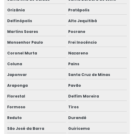
Orizânia
Pratápolis
Delfinópolis
Alto Jequitibá
Martins Soares
Pocrane
Monsenhor Paulo
Frei Inocêncio
Coronel Murta
Nazareno
Coluna
Pains
Japonvar
Santa Cruz de Minas
Araponga
Pavão
Florestal
Delfim Moreira
Formoso
Tiros
Reduto
Durandé
São José da Barra
Guiricema