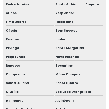
Padre Paraíso
Santo Antônio do Amparo
Arinos
Resplendor
Lima Duarte
Itacarambi
Cássia
Bom Sucesso
Perdizes
Ipaba
Piranga
Santa Margarida
Poço Fundo
Nova Resende
Raposos
Tocantins
Campanha
Mário Campos
Santa Juliana
Passa Quatro
Cruzília
São João Evangelista
Itanhandu
Alvinópolis