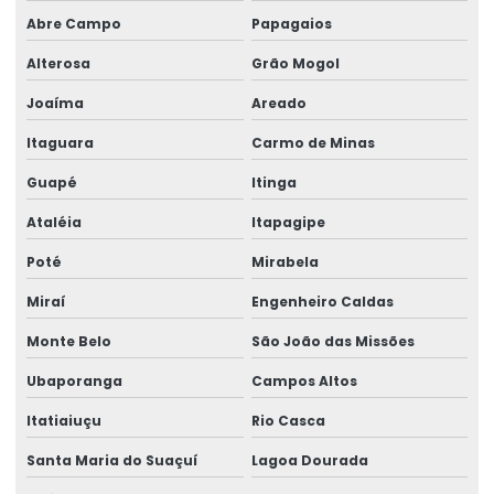
Abre Campo
Papagaios
Alterosa
Grão Mogol
Joaíma
Areado
Itaguara
Carmo de Minas
Guapé
Itinga
Ataléia
Itapagipe
Poté
Mirabela
Miraí
Engenheiro Caldas
Monte Belo
São João das Missões
Ubaporanga
Campos Altos
Itatiaiuçu
Rio Casca
Santa Maria do Suaçuí
Lagoa Dourada