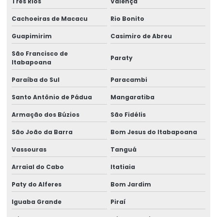
Três Rios
Valença
Cachoeiras de Macacu
Rio Bonito
Guapimirim
Casimiro de Abreu
São Francisco de
Paraty
Itabapoana
Paraíba do Sul
Paracambi
Santo Antônio de Pádua
Mangaratiba
Armação dos Búzios
São Fidélis
São João da Barra
Bom Jesus do Itabapoana
Vassouras
Tanguá
Arraial do Cabo
Itatiaia
Paty do Alferes
Bom Jardim
Iguaba Grande
Piraí