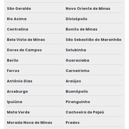
São Geraldo
Novo Oriente de Minas
Rio Acima
Divisópolis
Centralina
Bonito de Minas
Bela Vista de Minas
São Sebastião do Maranhão
Dores de Campos
Setubinha
Berilo
Guaraciaba
Ferros
Carneirinho
Antônio Dias
Araújos
Arceburgo
Buenópolis
Ipuiúna
Piranguinho
Mata Verde
Cachoeira de Pajeú
Morada Nova de Minas
Prados