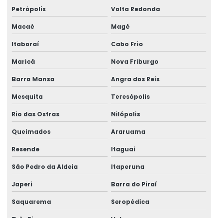
Petrópolis
Volta Redonda
Macaé
Magé
Itaboraí
Cabo Frio
Maricá
Nova Friburgo
Barra Mansa
Angra dos Reis
Mesquita
Teresópolis
Rio das Ostras
Nilópolis
Queimados
Araruama
Resende
Itaguaí
São Pedro da Aldeia
Itaperuna
Japeri
Barra do Piraí
Saquarema
Seropédica