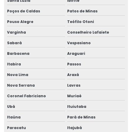
Santa Luzia
Ibirité
Poços de Caldas
Patos de Minas
Pouso Alegre
Teófilo Otoni
Varginha
Conselheiro Lafaiete
Sabará
Vespasiano
Barbacena
Araguari
Itabira
Passos
Nova Lima
Araxá
Nova Serrana
Lavras
Coronel Fabriciano
Muriaé
Ubá
Ituiutaba
Itaúna
Pará de Minas
Paracatu
Itajubá