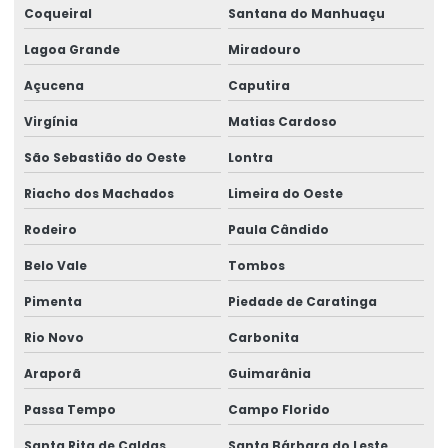
Coqueiral
Santana do Manhuaçu
Lagoa Grande
Miradouro
Açucena
Caputira
Virgínia
Matias Cardoso
São Sebastião do Oeste
Lontra
Riacho dos Machados
Limeira do Oeste
Rodeiro
Paula Cândido
Belo Vale
Tombos
Pimenta
Piedade de Caratinga
Rio Novo
Carbonita
Araporã
Guimarânia
Passa Tempo
Campo Florido
Santa Rita de Caldas
Santa Bárbara do Leste