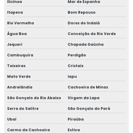
Ilicínea
Mar de Espanha
Itapeva
Bom Repouso
Rio Vermelho
Dores do Indaiá
Água Boa
Conceição do Rio Verde
Jequeri
Chapada Gaúcha
Cambuquira
Perdigão
Teixeiras
Cristais
Mato Verde
Iapu
Andrelândia
Cachoeira de Minas
São Gonçalo do Rio Abaixo
Virgem da Lapa
Serra do Salitre
São Gonçalo do Pará
Ubaí
Piraúba
Carmo da Cachoeira
Estiva