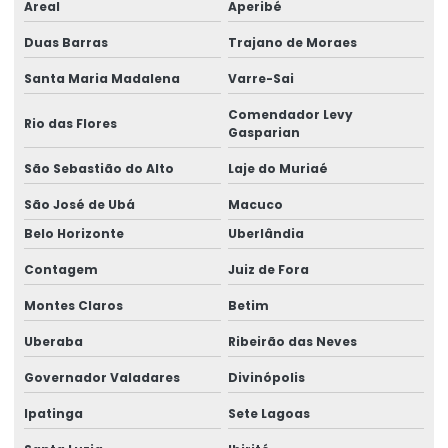
Areal
Aperibé
Duas Barras
Trajano de Moraes
Santa Maria Madalena
Varre-Sai
Comendador Levy
Rio das Flores
Gasparian
São Sebastião do Alto
Laje do Muriaé
São José de Ubá
Macuco
Belo Horizonte
Uberlândia
Contagem
Juiz de Fora
Montes Claros
Betim
Uberaba
Ribeirão das Neves
Governador Valadares
Divinópolis
Ipatinga
Sete Lagoas