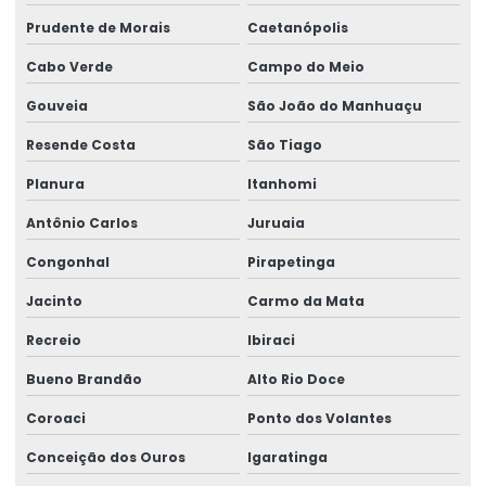
Prudente de Morais
Caetanópolis
Cabo Verde
Campo do Meio
Gouveia
São João do Manhuaçu
Resende Costa
São Tiago
Planura
Itanhomi
Antônio Carlos
Juruaia
Congonhal
Pirapetinga
Jacinto
Carmo da Mata
Recreio
Ibiraci
Bueno Brandão
Alto Rio Doce
Coroaci
Ponto dos Volantes
Conceição dos Ouros
Igaratinga