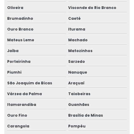
Oliveira
Visconde do Rio Branco
Brumadinho
Caeté
Ouro Branco
Iturama
Mateus Leme
Machado
Jaíba
Matozinhos
Porteirinha
Sarzedo
Piumhi
Nanuque
São Joaquim de Bicas
Araçuaí
Várzea da Palma
Taiobeiras
Itamarandiba
Guanhães
Ouro Fino
Brasília de Minas
Carangola
Pompéu