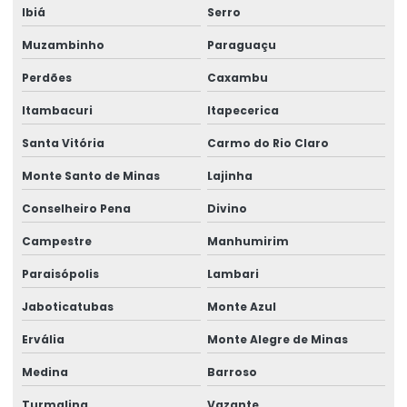
Ibiá
Serro
Muzambinho
Paraguaçu
Perdões
Caxambu
Itambacuri
Itapecerica
Santa Vitória
Carmo do Rio Claro
Monte Santo de Minas
Lajinha
Conselheiro Pena
Divino
Campestre
Manhumirim
Paraisópolis
Lambari
Jaboticatubas
Monte Azul
Ervália
Monte Alegre de Minas
Medina
Barroso
Turmalina
Vazante