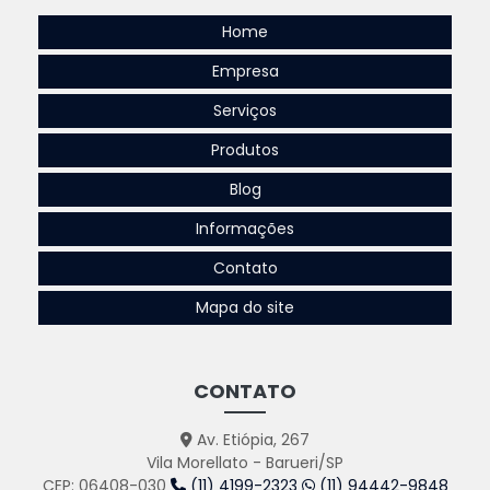
Home
Empresa
Serviços
Produtos
Blog
Informações
Contato
Mapa do site
CONTATO
Av. Etiópia, 267
Vila Morellato - Barueri/SP
CEP: 06408-030
(11) 4199-2323
(11) 94442-9848