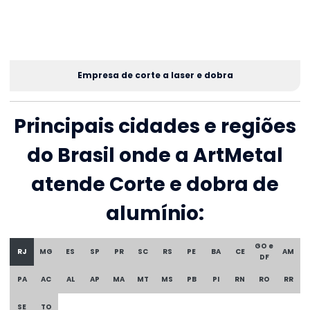
Empresa de corte a laser e dobra
Principais cidades e regiões
do Brasil onde a ArtMetal
atende Corte e dobra de
alumínio:
GO e
RJ
MG
ES
SP
PR
SC
RS
PE
BA
CE
AM
DF
PA
AC
AL
AP
MA
MT
MS
PB
PI
RN
RO
RR
SE
TO