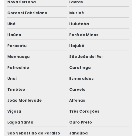
Nova Serrana
Lavras
Coronel Fabriciano
Muriaé
Ubá
Ituiutaba
Itaúna
Pará de Minas
Paracatu
Itajubá
Manhuaçu
São João del Rei
Patrocínio
Caratinga
Unaí
Esmeraldas
Timóteo
Curvelo
João Monlevade
Alfenas
Viçosa
Três Corações
Lagoa Santa
Ouro Preto
São Sebastião do Paraíso
Janaúba