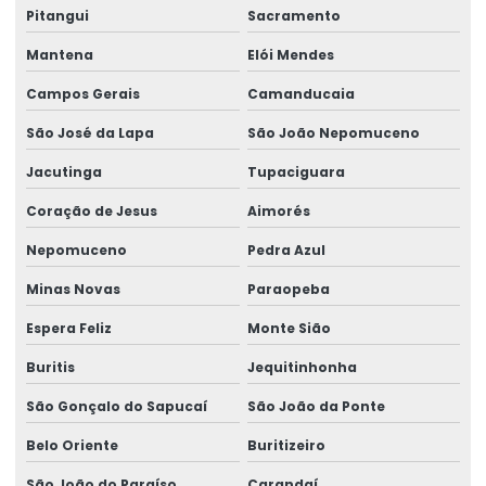
Pitangui
Sacramento
Mantena
Elói Mendes
Campos Gerais
Camanducaia
São José da Lapa
São João Nepomuceno
Jacutinga
Tupaciguara
Coração de Jesus
Aimorés
Nepomuceno
Pedra Azul
Minas Novas
Paraopeba
Espera Feliz
Monte Sião
Buritis
Jequitinhonha
São Gonçalo do Sapucaí
São João da Ponte
Belo Oriente
Buritizeiro
São João do Paraíso
Carandaí