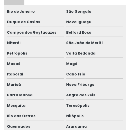
Rio de Janeiro
São Gonçalo
Duque de Caxias
Nova Iguaçu
Campos dos Goytacazes
Belford Roxo
Niterói
São João de Meriti
Petrópolis
Volta Redonda
Macaé
Magé
Itaboraí
Cabo Frio
Maricá
Nova Friburgo
Barra Mansa
Angra dos Reis
Mesquita
Teresópolis
Rio das Ostras
Nilópolis
Queimados
Araruama