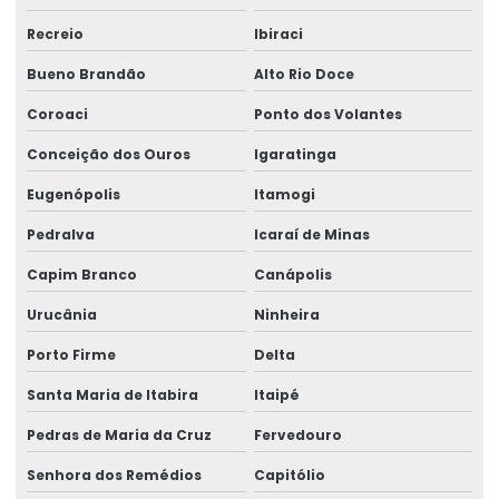
Recreio
Ibiraci
Bueno Brandão
Alto Rio Doce
Coroaci
Ponto dos Volantes
Conceição dos Ouros
Igaratinga
Eugenópolis
Itamogi
Pedralva
Icaraí de Minas
Capim Branco
Canápolis
Urucânia
Ninheira
Porto Firme
Delta
Santa Maria de Itabira
Itaipé
Pedras de Maria da Cruz
Fervedouro
Senhora dos Remédios
Capitólio