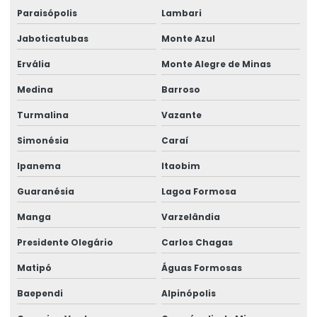
Paraisópolis
Lambari
Jaboticatubas
Monte Azul
Ervália
Monte Alegre de Minas
Medina
Barroso
Turmalina
Vazante
Simonésia
Caraí
Ipanema
Itaobim
Guaranésia
Lagoa Formosa
Manga
Varzelândia
Presidente Olegário
Carlos Chagas
Matipó
Águas Formosas
Baependi
Alpinópolis