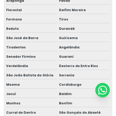
Araponga
Pavão
Florestal
Delfim Moreira
Formoso
Tiros
Reduto
Durandé
São José da Barra
Guiricema
Tiradentes
Angelândia
Senador Firmino
Guarani
Verdelândia
Desterro de Entre Rios
São João Batista do Glória
Serrania
Moema
Cordisburgo
Jacuí
Baldim
Munhoz
Bonfim
Curral de Dentro
São Gonçalo do Abaeté