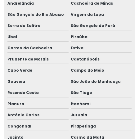
Andrelândia
Cachoeira de Minas
São Gonçalo do Rio Abaixo
Virgem da Lapa
Serra do Salitre
São Gonçalo do Pará
Ubaí
Piraúba
Carmo da Cachoeira
Estiva
Prudente de Morais
Caetanópolis
Cabo Verde
Campo do Meio
Gouveia
São João do Manhuaçu
Resende Costa
São Tiago
Planura
Itanhomi
Antônio Carlos
Juruaia
Congonhal
Pirapetinga
Jacinto
Carmo da Mata