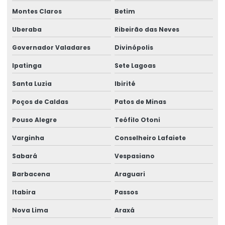
Montes Claros
Betim
Uberaba
Ribeirão das Neves
Governador Valadares
Divinópolis
Ipatinga
Sete Lagoas
Santa Luzia
Ibirité
Poços de Caldas
Patos de Minas
Pouso Alegre
Teófilo Otoni
Varginha
Conselheiro Lafaiete
Sabará
Vespasiano
Barbacena
Araguari
Itabira
Passos
Nova Lima
Araxá