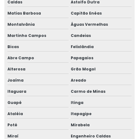
Caldas
Astolfo Dutra
Matias Barbosa
Capitão Enéas
Montalvânia
Águas Vermelhas
Martinho Campos
Candeias
Bicas
Felixlândia
Abre Campo
Papagaios
Alterosa
Grão Mogol
Joaíma
Areado
Itaguara
Carmo de Minas
Guapé
Itinga
Ataléia
Itapagipe
Poté
Mirabela
Miraí
Engenheiro Caldas