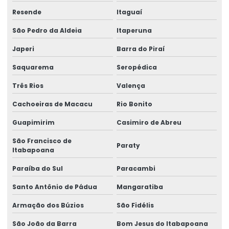
Resende
Itaguaí
São Pedro da Aldeia
Itaperuna
Japeri
Barra do Piraí
Saquarema
Seropédica
Três Rios
Valença
Cachoeiras de Macacu
Rio Bonito
Guapimirim
Casimiro de Abreu
São Francisco de
Paraty
Itabapoana
Paraíba do Sul
Paracambi
Santo Antônio de Pádua
Mangaratiba
Armação dos Búzios
São Fidélis
São João da Barra
Bom Jesus do Itabapoana