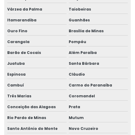
Várzea da Palma
Taiobeiras
Itamarandiba
Guanhães
Ouro Fino
Brasília de Minas
Carangola
Pompéu
Barão de Cocais
Além Paraíba
Juatuba
Santa Bárbara
Espinosa
Cláudio
Cambuí
Carmo do Paranaíba
Três Marias
Coromandel
Conceição das Alagoas
Prata
Rio Pardo de Minas
Mutum
Santo Antônio do Monte
Novo Cruzeiro