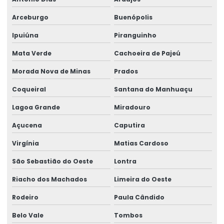
Arceburgo
Buenópolis
Ipuiúna
Piranguinho
Mata Verde
Cachoeira de Pajeú
Morada Nova de Minas
Prados
Coqueiral
Santana do Manhuaçu
Lagoa Grande
Miradouro
Açucena
Caputira
Virgínia
Matias Cardoso
São Sebastião do Oeste
Lontra
Riacho dos Machados
Limeira do Oeste
Rodeiro
Paula Cândido
Belo Vale
Tombos