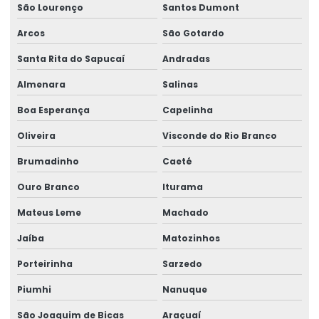
São Lourenço
Santos Dumont
Arcos
São Gotardo
Santa Rita do Sapucaí
Andradas
Almenara
Salinas
Boa Esperança
Capelinha
Oliveira
Visconde do Rio Branco
Brumadinho
Caeté
Ouro Branco
Iturama
Mateus Leme
Machado
Jaíba
Matozinhos
Porteirinha
Sarzedo
Piumhi
Nanuque
São Joaquim de Bicas
Araçuaí