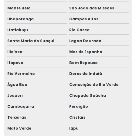
Monte Belo
São João das Missões
Ubaporanga
Campos Altos
Itatiaiuçu
Rio Casca
Santa Maria do Suaçuí
Lagoa Dourada
Ilicínea
Mar de Espanha
Itapeva
Bom Repouso
Rio Vermelho
Dores do Indaiá
Água Boa
Conceição do Rio Verde
Jequeri
Chapada Gaúcha
Cambuquira
Perdigão
Teixeiras
Cristais
Mato Verde
Iapu