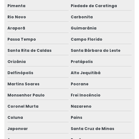
Pimenta
Piedade de Caratinga
Rio Novo
Carbonita
Araporã
Guimarânia
Passa Tempo
Campo Florido
Santa Rita de Caldas
Santa Bárbara do Leste
Orizânia
Pratápolis
Delfinópolis
Alto Jequitibá
Martins Soares
Pocrane
Monsenhor Paulo
Frei Inocêncio
Coronel Murta
Nazareno
Coluna
Pains
Japonvar
Santa Cruz de Minas