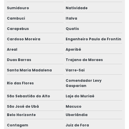
Sumidouro
Natividade
Cambuci
Italva
Carapebus
Quatis
Cardoso Moreira
Engenheiro Paulo de Frontin
Areal
Aperibé
Duas Barras
Trajano de Moraes
Santa Maria Madalena
Varre-Sai
Comendador Levy
Rio das Flores
Gasparian
São Sebastião do Alto
Laje do Muriaé
São José de Ubá
Macuco
Belo Horizonte
Uberlândia
Contagem
Juiz de Fora