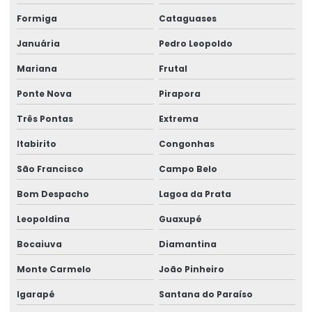
Formiga
Cataguases
Januária
Pedro Leopoldo
Mariana
Frutal
Ponte Nova
Pirapora
Três Pontas
Extrema
Itabirito
Congonhas
São Francisco
Campo Belo
Bom Despacho
Lagoa da Prata
Leopoldina
Guaxupé
Bocaiuva
Diamantina
Monte Carmelo
João Pinheiro
Igarapé
Santana do Paraíso