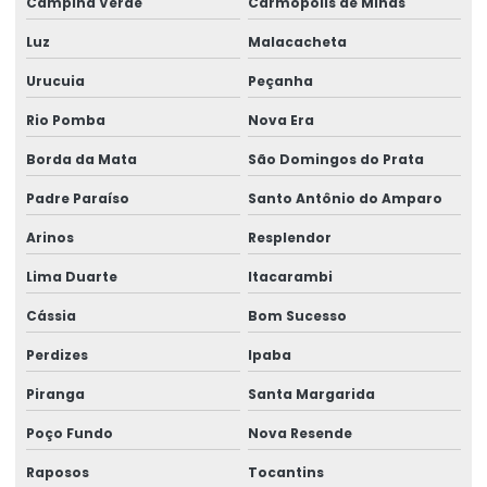
Campina Verde
Carmópolis de Minas
Luz
Malacacheta
Urucuia
Peçanha
Rio Pomba
Nova Era
Borda da Mata
São Domingos do Prata
Padre Paraíso
Santo Antônio do Amparo
Arinos
Resplendor
Lima Duarte
Itacarambi
Cássia
Bom Sucesso
Perdizes
Ipaba
Piranga
Santa Margarida
Poço Fundo
Nova Resende
Raposos
Tocantins