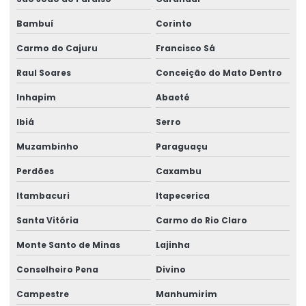
Bambuí
Corinto
Carmo do Cajuru
Francisco Sá
Raul Soares
Conceição do Mato Dentro
Inhapim
Abaeté
Ibiá
Serro
Muzambinho
Paraguaçu
Perdões
Caxambu
Itambacuri
Itapecerica
Santa Vitória
Carmo do Rio Claro
Monte Santo de Minas
Lajinha
Conselheiro Pena
Divino
Campestre
Manhumirim