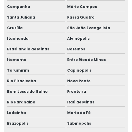
Campanha
Mário Campos
Santa Juliana
Passa Quatro
Cruzília
São João Evangelista
Itanhandu
Alvinópolis
Brasilândia de Minas
Botelhos
Itamonte
Entre Rios de Minas
Tarumirim
Capinópolis
Rio Piracicaba
Nova Ponte
Bom Jesus do Galho
Fronteira
Rio Paranaíba
Itaú de Minas
Ladainha
Maria da Fé
Brazópolis
Sabinópolis