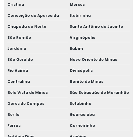
Cristina
Mercês
Conceição da Aparecida
Itabirinha
Chapada do Norte
Santo Antônio do Jacinto
São Romão
Virginópolis
Jordânia
Rubim
São Geraldo
Novo Oriente de Minas
Rio Acima
Divisópolis
Centralina
Bonito de Minas
Bela Vista de Minas
São Sebastião do Maranhão
Dores de Campos
Setubinha
Berilo
Guaraciaba
Ferros
Carneirinho
Antônio Dias
Araújos