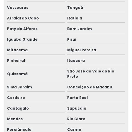
Vassouras
Tanguá
Arraial do Cabo
Itatiaia
Paty do Alferes
Bom Jardim
Iguaba Grande
Piraí
Miracema
Miguel Pereira
Pinheiral
Itaocara
São José do Vale do Rio
Quissamã
Preto
Silva Jardim
Conceição de Macabu
Cordeiro
Porto Real
Cantagalo
Sapucaia
Mendes
Rio Claro
Porciúncula
Carmo