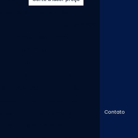
er são paulo
Corte a laser sp
Dio distribuidor interno óptico preço
uidor interno óptico 48 fibras
uidor interno óptico 6 fibras
ribuidor interno óptico dio
dor interno óptico dio 24 fibras
rno óptico preço
Dobra de aço inox
inoxidável
Dobra de alumínio
Contato
bo de aço
Dobra de chapa
de aço
Dobra chapa de alumínio