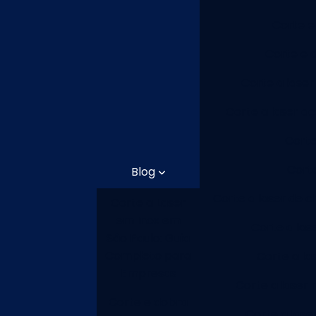
Corte e
Corte e 
Corte a laser
Corte a laser aç
Corte
Cort
Blog
Corte a laser de 
Corte a Laser
em Inox em
Corte a las
São Paulo: Guia
Completo para
Corte a la
Empresas
Corte a laser 
Corte e dobra
Corte a lase