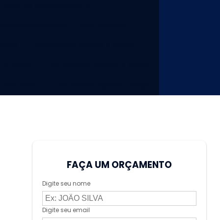
rviços de puncionadeira
puncionadeira cnc
Sub bastidor
tico
Terminador óptico 2 fibras
 4 fibras
Terminador óptico 6 fibras
o metálico
Terminador óptico preço
FAÇA UM ORÇAMENTO
Digite seu nome
Digite seu email