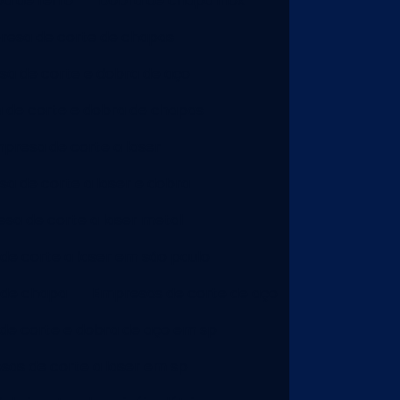
a de ferro
Dobra de chapa inox
esa de corte de chapas
a de corte e dobra de aço
 de corte e dobra de chapas
presa de corte a laser
a de corte a laser e dobra
sa de corte a laser metal
e corte a laser em são paulo
 de chapa
Empresas de corte de aço
de corte e dobra de aço em sp
as de corte a laser em sp