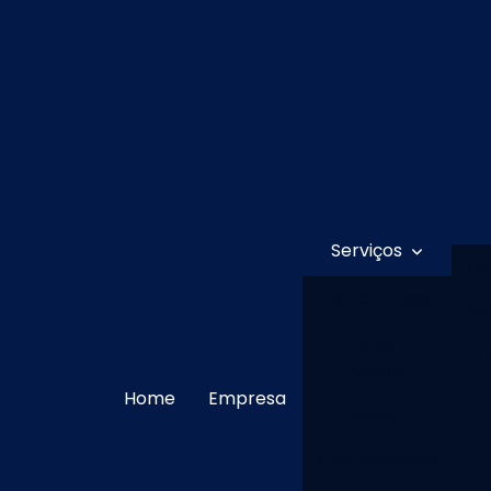
Serviços
Te
Corte a Laser
Mi
Corte a
Dobra
Home
Empresa
Solda
Puncionadeira