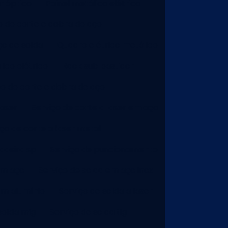
r óptico
Painel metálico elétrico
o de corte e dobra de aço
ço de solda
Quadro elétrico metálico
ico elétrico
Rack sub bastidor
ço de corte e dobra de aço
laser
Serviço de corte a laser em aço
iço de corte a laser metal
adeira sp
Serviço de puncionamento
em aço
Serviço de solda em aço inox
em alumínio
Serviço de solda a laser
solda mig
Serviço de solda tig