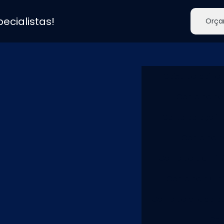
ecialistas!
Orça
Caixa de painel
Corte de a
Corte de aço in
Corte de a
Corte de alumín
Corte de alum
Corte de chapa d
Cor