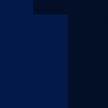
Empresas f
benefícios e
como escolher
Empresas de punci
Fabrica de painel
Fabric
Fabric
Fabric
Fabric
Fabricantes 
Ga
Gabinetes para 
Mini di