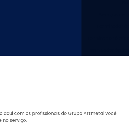
Se
Serviços de 
Terminador óp
Terminador óptico
Terminador óptic
ço
aqui com os profissionais do Grupo Artmetal você
 no serviço.