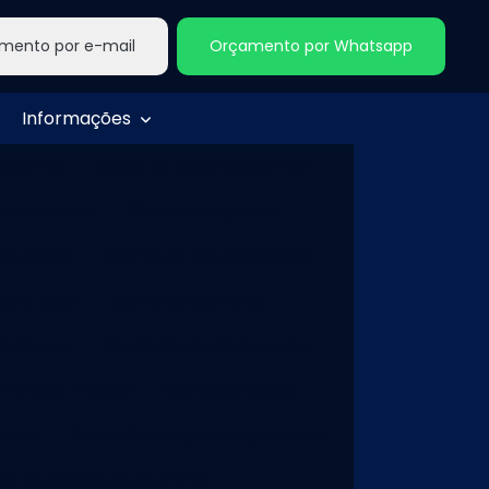
mento por e-mail
Orçamento por Whatsapp
Informações
 elétrico
Caixa de quadro elétrico
ço escovado
Corte de aço inox
ox a laser
Corte de aço inoxidável
ço a laser
Corte de alumínio
io chapa
Corte de alumínio a laser
ínio sob medida
Corte de chapa
e aço
Corte de chapa de aço a laser
te de chapa de alumínio