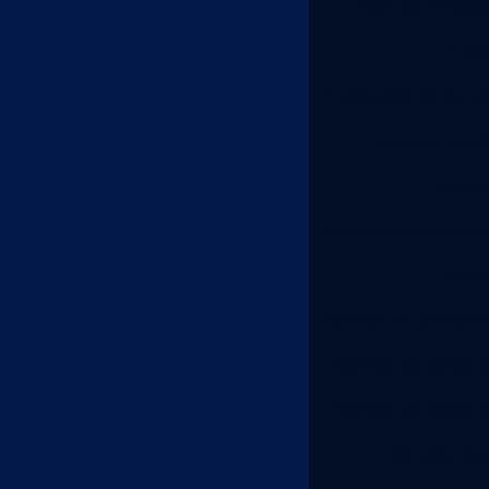
Mini terminado
Preç
Prestação de servi
Quadro metál
Servi
Serviço de corte a 
Serv
Serviço de puncion
Serviço de solda 
Serviço de solda 
Serviço de 