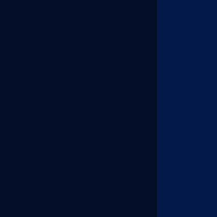
abricantes de painéis elétricos
onadeira
Fábrica de gabinetes de pc
 elétrico
Fabricante de gabinetes
ante de gabinetes elétricos
ante de gabinetes metálicos
ante de gabinetes para pc
ante de rack para servidor
de painéis elétricos em são paulo
binete para eletrônica
equipamentos eletrônicos
Mini dio
o 4 fibras
Mini dio 6 fibras