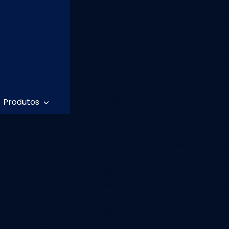
de aço para
construção
Corte a las
civil: guia
Corte a laser valor
completo para
sua obra
Distrib
Empresas
Distrib
fabricantes de
painéis
Produtos
Dist
elétricos: como
lecomunicações
Distribui
escolher a
parceira ideal
niDio
Bastidor
Distribuidor inte
Por que
Painel Elétrico
Dobra aço 
escolher a
Artmetal-SP
Distribuidor
Dobra ca
na
Terminador
Dobra chapa 
terceirização
industrial