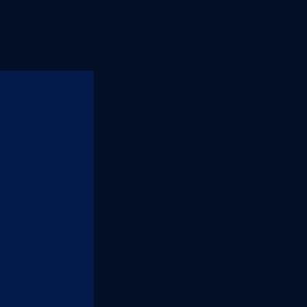
Caixa Alarme
Dobra de chap
estratégica
Caixa Metalica
Empr
Prestação de
Serviço de
Diversos
Empres
Solda: Guia
Empresa
Completo para
Escolher com
Em
Segurança
Empres
Terceirização:
Por que
Empre
escolher a
Empresa d
Artmetal-SP
como
Empresa de dobra
parceira?
Empresas 
Totens
Empres
personalizados:
o que são,