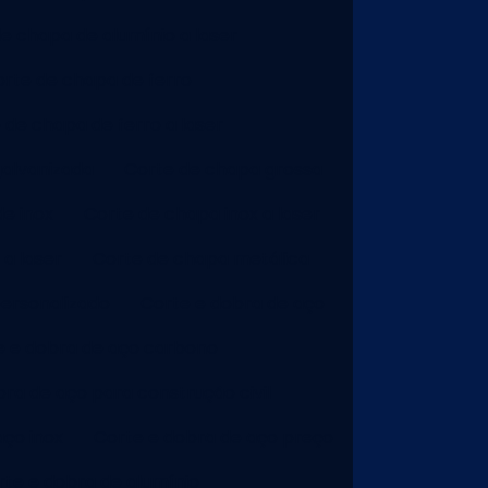
e chapa de alumínio a laser
rte de chapa de ferro
 de chapa de ferro a laser
galvanizada
Corte de chapa grossa
e inox
Corte de chapa inox a laser
a laser
Corte de chapa metálica
ersonalizado
Corte e dobra de aço
e e dobra de aço carbono
ra de aço para construção civil
aço inox
Corte e dobra de aço preço
rte e dobra de alumínio