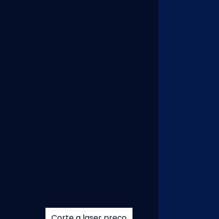
 dobra de chapa de aço inox
dobra de chapas aço carbono
 aço
Corte a laser aço carbono
o inox
Corte a laser chapa de inox
 a laser de chapas de aço
e a laser chapas de metal
chapas metálicas
Corte a laser custo
er e dobra
Corte a laser ferro
ser inox
Corte a laser inox sp
metal
Corte a laser metal preço
r metal sp
Corte a laser preço